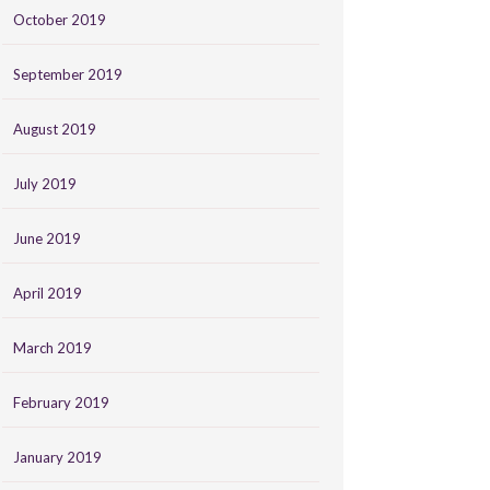
October 2019
September 2019
August 2019
July 2019
June 2019
April 2019
March 2019
February 2019
January 2019