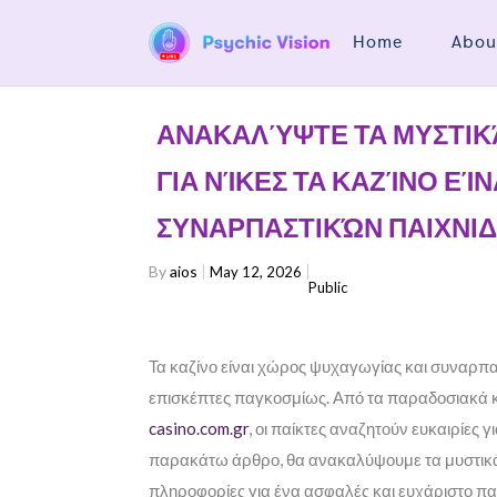
Home
Abou
ΑΝΑΚΑΛΎΨΤΕ ΤΑ ΜΥΣΤΙΚ
ΓΙΑ ΝΊΚΕΣ ΤΑ ΚΑΖΊΝΟ ΕΊ
ΣΥΝΑΡΠΑΣΤΙΚΏΝ ΠΑΙΧΝΙΔ
By
aios
May 12, 2026
Public
Τα καζίνο είναι χώρος ψυχαγωγίας και συναρπ
επισκέπτες παγκοσμίως. Από τα παραδοσιακά κ
casino.com.gr
, οι παίκτες αναζητούν ευκαιρίες 
παρακάτω άρθρο, θα ανακαλύψουμε τα μυστικά 
πληροφορίες για ένα ασφαλές και ευχάριστο παι