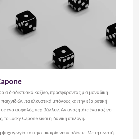
 Capone
φαία διαδικτυακά καζίνο, προσφέροντας μια μοναδική
α παιχνιδιών, τα ελκυστικά μπόνους και την εξαιρετική
α σε ένα ασφαλές περιβάλλον. Αν αναζητάτε ένα καζίνο
, το Lucky Capone είναι η ιδανική επιλογή.
 ψυχαγωγία και την ευκαιρία να κερδίσετε. Με τη σωστή