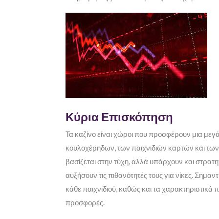
Κύρια Επισκόπηση
Τα καζίνο είναι χώροι που προσφέρουν μια με
κουλοχέρηδων, των παιχνιδιών καρτών και των 
βασίζεται στην τύχη, αλλά υπάρχουν και στρατ
αυξήσουν τις πιθανότητές τους για νίκες. Σημαντ
κάθε παιχνιδιού, καθώς και τα χαρακτηριστικά 
προσφορές.