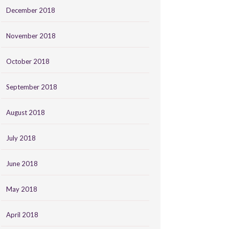
December 2018
November 2018
October 2018
September 2018
August 2018
July 2018
June 2018
May 2018
April 2018