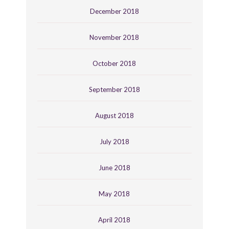
December 2018
November 2018
October 2018
September 2018
August 2018
July 2018
June 2018
May 2018
April 2018