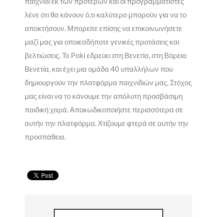
παιχνίδι εκ των προτέρων και οι προγραμματιστές
λένε ότι θα κάνουν ό,τι καλύτερο μπορούν για να το
αποκτήσουν. Μπορείτε επίσης να επικοινωνήσετε
μαζί μας για οποιεσδήποτε γενικές προτάσεις και
βελτιώσεις. Το Poki εδρεύει στη Βενετία, στη Βόρεια
Βενετία, και έχει μια ομάδα 40 υπαλλήλων που
δημιουργούν την πλατφόρμα παιχνιδιών μας. Στόχος
μας είναι να το κάνουμε την απόλυτη προσβάσιμη
παιδική χαρά. Αποκωδικοποιήστε περισσότερα σε
αυτήν την πλατφόρμα. Χτίζουμε φτερά σε αυτήν την
προσπάθεια.