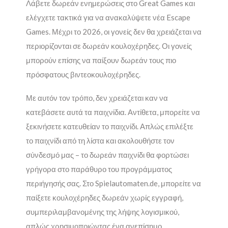
Λάβετε δωρεάν ενημερώσεις στο Great Games και
ελέγχετε τακτικά για να ανακαλύψετε νέα Escape
Games. Μέχρι το 2026, οι γονείς δεν θα χρειάζεται να
περιορίζονται σε δωρεάν κουλοχέρηδες. Οι γονείς
μπορούν επίσης να παίξουν δωρεάν τους πιο
πρόσφατους βιντεοκουλοχέρηδες.
Με αυτόν τον τρόπο, δεν χρειάζεται καν να
κατεβάσετε αυτά τα παιχνίδια. Αντίθετα, μπορείτε να
ξεκινήσετε κατευθείαν το παιχνίδι. Απλώς επιλέξτε
το παιχνίδι από τη λίστα και ακολουθήστε τον
σύνδεσμό μας – το δωρεάν παιχνίδι θα φορτώσει
γρήγορα στο παράθυρο του προγράμματος
περιήγησής σας. Στο Spielautomaten.de, μπορείτε να
παίξετε κουλοχέρηδες δωρεάν χωρίς εγγραφή,
συμπεριλαμβανομένης της λήψης λογισμικού,
απλώς χρησιμοποιώντας ένα ανεπίσημο