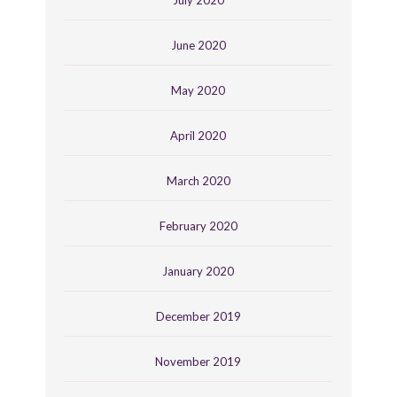
July 2020
June 2020
May 2020
April 2020
March 2020
February 2020
January 2020
December 2019
November 2019