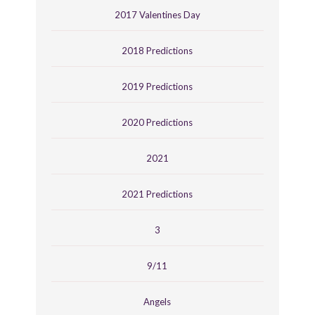
2017 Valentines Day
2018 Predictions
2019 Predictions
2020 Predictions
2021
2021 Predictions
3
9/11
Angels