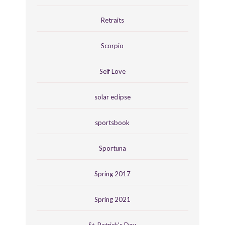
Retraits
Scorpio
Self Love
solar eclipse
sportsbook
Sportuna
Spring 2017
Spring 2021