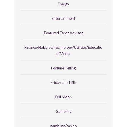
Energy
Entertainment
Featured Tarot Advisor
Finance/Hobbies/Technology/Utilities/Educatio
n/Media
Fortune Telling
Friday the 13th
Full Moon
Gambling
gambling/casino