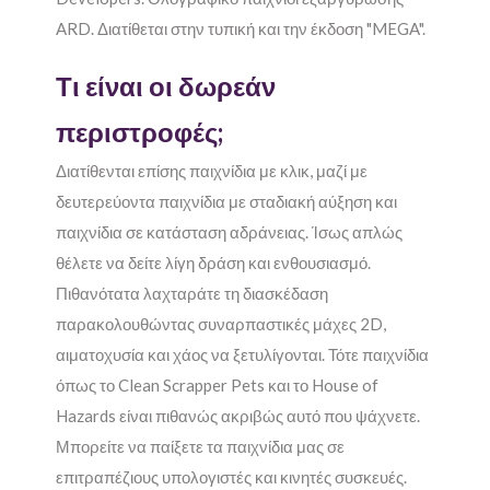
ARD. Διατίθεται στην τυπική και την έκδοση "MEGA".
Τι είναι οι δωρεάν
περιστροφές;
Διατίθενται επίσης παιχνίδια με κλικ, μαζί με
δευτερεύοντα παιχνίδια με σταδιακή αύξηση και
παιχνίδια σε κατάσταση αδράνειας. Ίσως απλώς
θέλετε να δείτε λίγη δράση και ενθουσιασμό.
Πιθανότατα λαχταράτε τη διασκέδαση
παρακολουθώντας συναρπαστικές μάχες 2D,
αιματοχυσία και χάος να ξετυλίγονται. Τότε παιχνίδια
όπως το Clean Scrapper Pets και το House of
Hazards είναι πιθανώς ακριβώς αυτό που ψάχνετε.
Μπορείτε να παίξετε τα παιχνίδια μας σε
επιτραπέζιους υπολογιστές και κινητές συσκευές.