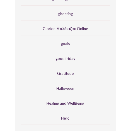
ghosting
Glorion Μπλάκτζακ Online
goals
good friday
Gratitude
Halloween
Healing and WellBeing
Hero