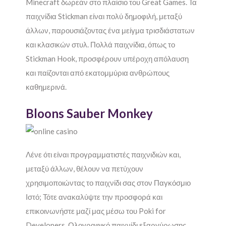
Minecraft δωρεάν στο πλαίσιο του Great Games. Τα
παιχνίδια Stickman είναι πολύ δημοφιλή, μεταξύ
άλλων, παρουσιάζοντας ένα μείγμα τρισδιάστατων
και κλασικών στυλ. Πολλά παιχνίδια, όπως το
Stickman Hook, προσφέρουν υπέροχη απόλαυση
και παίζονται από εκατομμύρια ανθρώπους
καθημερινά.
Bloons Sauber Monkey
Λένε ότι είναι προγραμματιστές παιχνιδιών και,
μεταξύ άλλων, θέλουν να πετύχουν
χρησιμοποιώντας το παιχνίδι σας στον Παγκόσμιο
Ιστό; Τότε ανακαλύψτε την προσφορά και
επικοινωνήστε μαζί μας μέσω του Poki for
Developers. Ολογραφικό παιχνίδι εξαργύρωσης