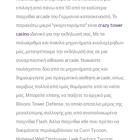
επιλογή από πάνω από 50 από τα καλύτερα
παιχνίδια arcade του Γερμανού κατασκευαστή. Το
παρακάτω μικρό "γκαρνταρόμπα" είναι
crazy tower
casino
ιδανικό για την εκδήλωσή σας. Με τα
πολυάριθμα και ποικίλα μηχανήματα κουλοχέρηδων
μας, μετατρέπουμε την εκδήλωσή σας σε μια
συναρπαστική αίθουσα arcade.
Νοικιάστε
τουλάχιστον δύο από τα μηχανήματά μας και
δημιουργήστε μια πραγματική αίσθηση arcade, όπως
ακριβώς πολλοί από εμάς θυμόμαστε από τα νιάτα
μας. Μπορείτε επίσης να παίξετε το αρχικό μας
Bloons Tower Defense, το οποίο αποτελεί μέρος της
μεγαλύτερης συλλογής μας από αναπαλαιωμένα
παιχνίδια Flash. Άλλα παιχνίδια idle που πρέπει να
δοκιμάσετε περιλαμβάνουν τα Corn Tycoon,
Notepad Wall Destroyer, Leek Factory Tycoon,