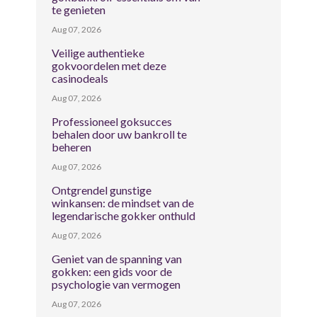
te genieten
Aug 07, 2026
Veilige authentieke
gokvoordelen met deze
casinodeals
Aug 07, 2026
Professioneel goksucces
behalen door uw bankroll te
beheren
Aug 07, 2026
Ontgrendel gunstige
winkansen: de mindset van de
legendarische gokker onthuld
Aug 07, 2026
Geniet van de spanning van
gokken: een gids voor de
psychologie van vermogen
Aug 07, 2026