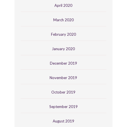
April 2020
March 2020
February 2020
January 2020
December 2019
November 2019
October 2019
September 2019
August 2019