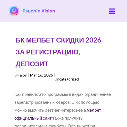
БК МЕЛБЕТ СКИДКИ 2026,
ЗА РЕГИСТРАЦИЮ,
ДЕПОЗИТ
By
aios
Mar 16, 2026
Uncategorized
Как правило это программы в видах ограниченнее
зарегистрированных юзеров. С их помощью
можно вмочить беттинг интереснее а
мелбет
официальный сайт
также получить
дополнительные фрибеты. Bonus-betting