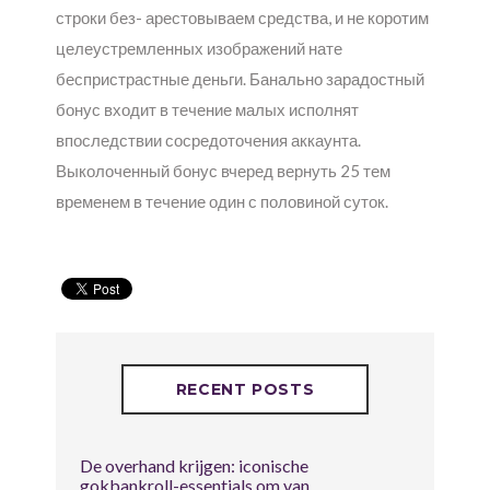
строки без- арестовываем средства, и не коротим
целеустремленных изображений нате
беспристрастные деньги. Банально зарадостный
бонус входит в течение малых исполнят
впоследствии сосредоточения аккаунта.
Выколоченный бонус вчеред вернуть 25 тем
временем в течение один с половиной суток.
RECENT POSTS
De overhand krijgen: iconische
gokbankroll-essentials om van