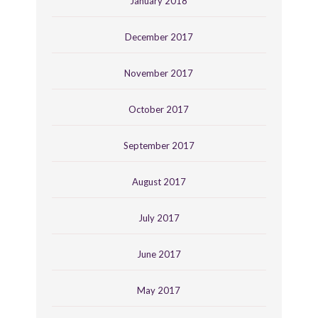
January 2018
December 2017
November 2017
October 2017
September 2017
August 2017
July 2017
June 2017
May 2017