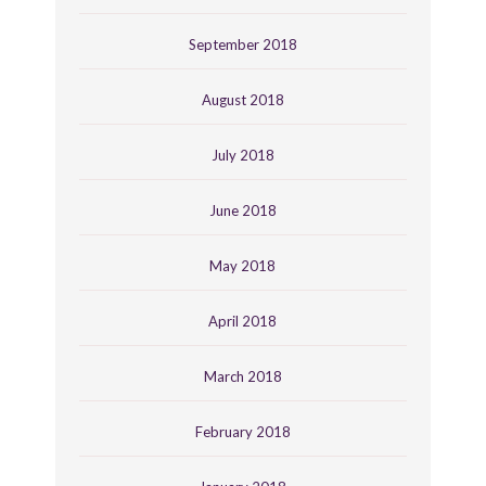
September 2018
August 2018
July 2018
June 2018
May 2018
April 2018
March 2018
February 2018