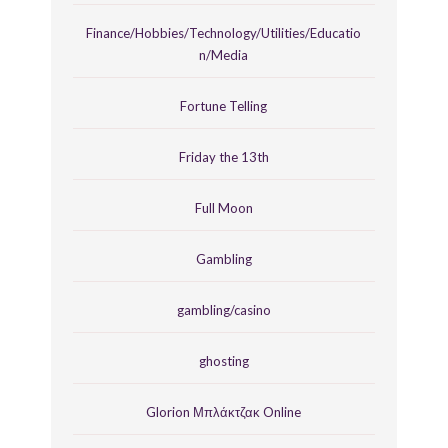
Finance/Hobbies/Technology/Utilities/Educatio
n/Media
Fortune Telling
Friday the 13th
Full Moon
Gambling
gambling/casino
ghosting
Glorion Μπλάκτζακ Online