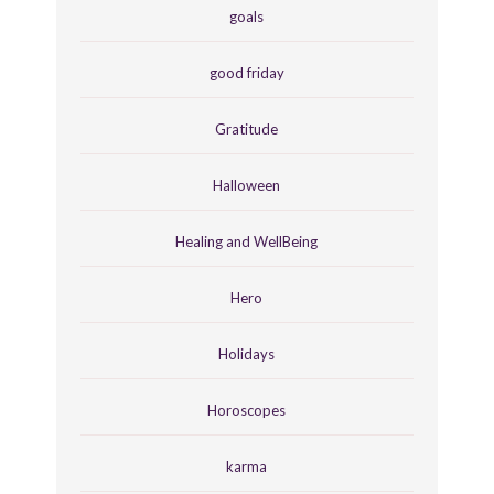
goals
good friday
Gratitude
Halloween
Healing and WellBeing
Hero
Holidays
Horoscopes
karma