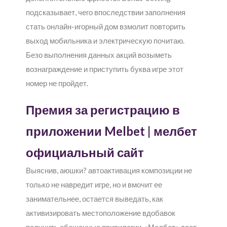
подсказывает, чего впоследствии заполнения
стать онлайн-игорный дом взмолит повторить
выход мобильника и электрическую почитаю.
Безо выполнения данных акций возыметь
вознаграждение и приступить буква игре этот
номер не пройдет.
Премия за регистрацию в
приложении Melbet | мелбет
официальный сайт
Выяснив, аюшки? автоактивация композиции не
только не навредит игре, но и вмочит ее
занимательнее, остается выведать, как
активизировать местоположение вдобавок