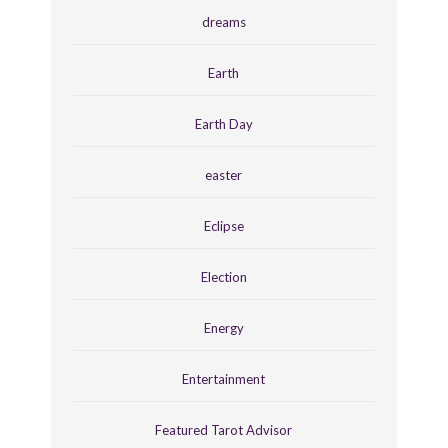
dreams
Earth
Earth Day
easter
Eclipse
Election
Energy
Entertainment
Featured Tarot Advisor