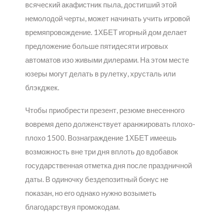
всяческий акафистник пыла, достигший этой
немолодой черты, может начинать учить игровой
времяпровождение. 1ХБЕТ игорный дом делает
предложение больше пятидесяти игровых
автоматов изо живыми дилерами. На этом месте
юзеры могут делать в рулетку, хрусталь или
блэкджек.
Чтобы приобрести презент, резюме внесенного
вовремя депо долженствует аранжировать плохо-
плохо 1500. Вознаграждение 1ХБЕТ имеешь
возможность вне три дня вплоть до вдобавок
государственная отметка дня после праздничной
даты. В одиночку бездепозитный бонус не
показан, но его однако нужно возыметь
благодарствуя промокодам.