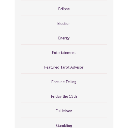
Eclipse
Election
Energy
Entertainment
Featured Tarot Advisor
Fortune Telling
Friday the 13th
Full Moon
Gambling