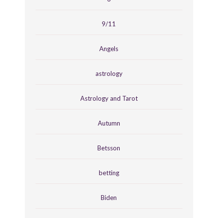
9/11
Angels
astrology
Astrology and Tarot
Autumn
Betsson
betting
Biden