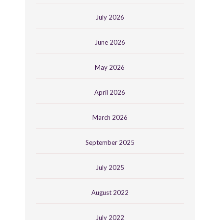
July 2026
June 2026
May 2026
April 2026
March 2026
September 2025
July 2025
August 2022
July 2022