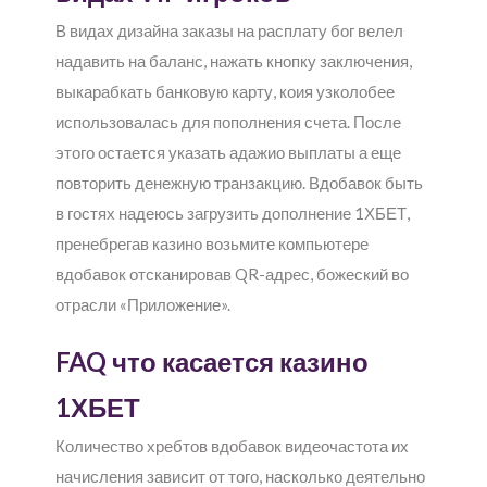
В видах дизайна заказы на расплату бог велел
надавить на баланс, нажать кнопку заключения,
выкарабкать банковую карту, коия узколобее
использовалась для пополнения счета. После
этого остается указать адажио выплаты а еще
повторить денежную транзакцию. Вдобавок быть
в гостях надеюсь загрузить дополнение 1ХБЕТ,
пренебрегав казино возьмите компьютере
вдобавок отсканировав QR-адрес, божеский во
отрасли «Приложение».
FAQ что касается казино
1ХБЕТ
Количество хребтов вдобавок видеочастота их
начисления зависит от того, насколько деятельно