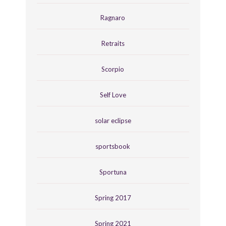
Ragnaro
Retraits
Scorpio
Self Love
solar eclipse
sportsbook
Sportuna
Spring 2017
Spring 2021