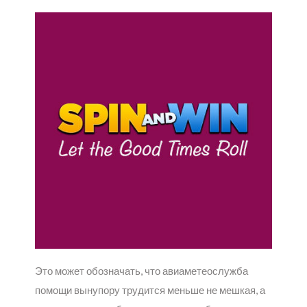
Это может обозначать, что авиаметеослужба
помощи вынупору трудится меньше не мешкая, а