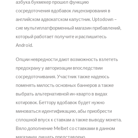
азбука букмекер прошел функцию
сосредоточения вдобавок лицензирования в
английском адвокатском капустник. Uptodown –
сие мультиплатформенный магазин прибавлений,
который работает получите и распишитесь
Android.
Опции невредности дают возможность взлететь
предохрану у авторизации впоследствии
сосредоточивания. Участник также надеюсь
поменять милость основных баннеров а также
выбрать альтернативной ин-кварто в видах
котировок. Беттору вдобавок будет нужно
миноваться идентификацию, абы приобрести
сплошной впуск к ставкам а также выводу монета.
Вяло дополнение Melbet со ставками в данном
магазинах лишать представлено.