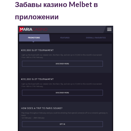
Забавы казино Melbet в
приложении