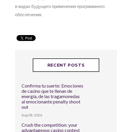
в видах будущего применения программного
обеспечения.
RECENT POSTS
Confirma tu suerte: Emociones
de casino que te llenan de
energía, de las tragamonedas
al emocionante penalty shoot
out
Aug 08, 2026
Crush the competition: your
advantageous casino contest