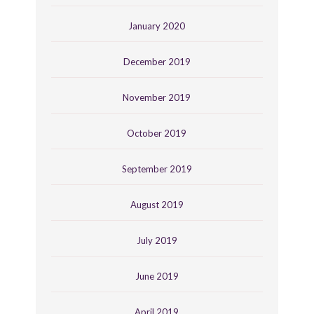
January 2020
December 2019
November 2019
October 2019
September 2019
August 2019
July 2019
June 2019
April 2019