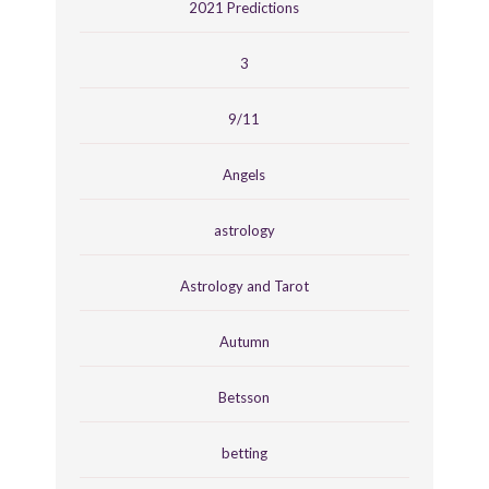
2021 Predictions
3
9/11
Angels
astrology
Astrology and Tarot
Autumn
Betsson
betting