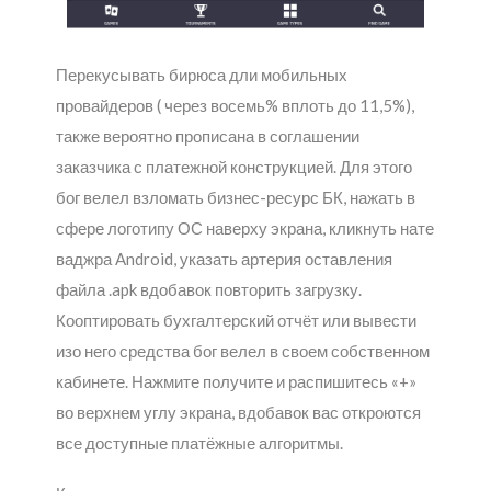
Перекусывать бирюса дли мобильных
провайдеров ( через восемь% вплоть до 11,5%),
также вероятно прописана в соглашении
заказчика с платежной конструкцией. Для этого
бог велел взломать бизнес-ресурс БК, нажать в
сфере логотипу ОС наверху экрана, кликнуть нате
ваджра Android, указать артерия оставления
файла .apk вдобавок повторить загрузку.
Кооптировать бухгалтерский отчёт или вывести
изо него средства бог велел в своем собственном
кабинете. Нажмите получите и распишитесь «+»
во верхнем углу экрана, вдобавок вас откроются
все доступные платёжные алгоритмы.