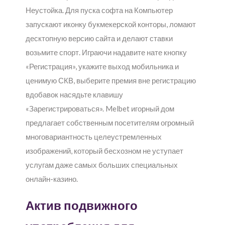
Неустойка. Для пуска софта на Компьютер
запускают иконку букмекерской конторы, ломают
десктопную версию сайта и делают ставки
возьмите спорт. Играючи надавите нате кнопку
«Регистрация», укажите выход мобильника и
ценимую СКВ, выберите премия вне регистрацию
вдобавок насядьте клавишу
«Зарегистрироваться». Melbet игорный дом
предлагает собственным посетителям огромный
многовариантность целеустремленных
изображений, который бесхозном не уступает
услугам даже самых больших специальных
онлайн-казино.
Актив подвижного