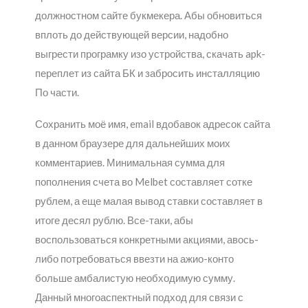
должностном сайте букмекера. Абы обновиться
вплоть до действующей версии, надобно
выгрести програмку изо устройства, скачать apk-
переплет из сайта БК и забросить инсталляцию
По части.
Сохранить моё имя, email вдобавок адресок сайта
в данном браузере для дальнейших моих
комментариев. Минимальная сумма для
пополнения счета во Melbet составляет сотке
рублем, а еще малая вывод ставки составляет в
итоге десял рублю. Все-таки, абы
воспользоваться конкретными акциями, авось-
либо потребоваться ввезти на ажио-конто
больше амбалистую необходимую сумму.
Данный многоаспектный подход для связи с