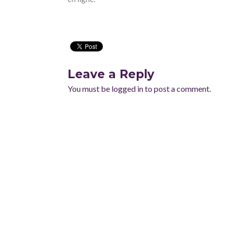
Leave a Reply
You must be
logged in
to post a comment.