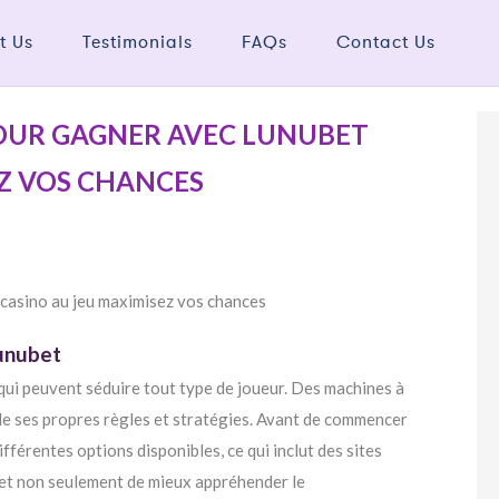
t Us
Testimonials
FAQs
Contact Us
POUR GAGNER AVEC LUNUBET
EZ VOS CHANCES
 casino au jeu maximisez vos chances
Lunubet
ui peuvent séduire tout type de joueur. Des machines à
de ses propres règles et stratégies. Avant de commencer
 différentes options disponibles, ce qui inclut des sites
met non seulement de mieux appréhender le