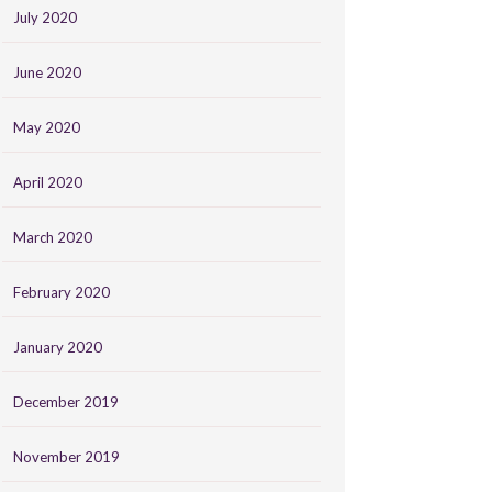
July 2020
June 2020
May 2020
April 2020
March 2020
February 2020
January 2020
December 2019
November 2019