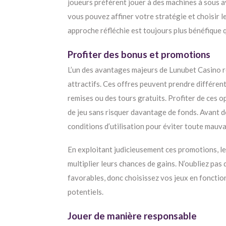
joueurs préfèrent jouer à des machines à sous a
vous pouvez affiner votre stratégie et choisir 
approche réfléchie est toujours plus bénéfique q
Profiter des bonus et promotions
L’un des avantages majeurs de Lunubet Casino r
attractifs. Ces offres peuvent prendre différen
remises ou des tours gratuits. Profiter de ces 
de jeu sans risquer davantage de fonds. Avant de
conditions d’utilisation pour éviter toute mauva
En exploitant judicieusement ces promotions, le
multiplier leurs chances de gains. N’oubliez pas
favorables, donc choisissez vos jeux en foncti
potentiels.
Jouer de manière responsable