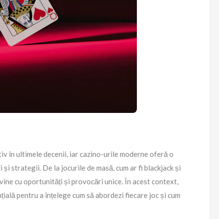
iv în ultimele decenii, iar cazino-urile moderne oferă o
 și strategii. De la jocurile de masă, cum ar fi blackjack și
c vine cu oportunități și provocări unice. În acest context,
țială pentru a înțelege cum să abordezi fiecare joc și cum