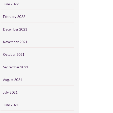
June 2022
February 2022
December 2021
November 2021
October 2021
September 2021
August 2021
July 2021
June 2021