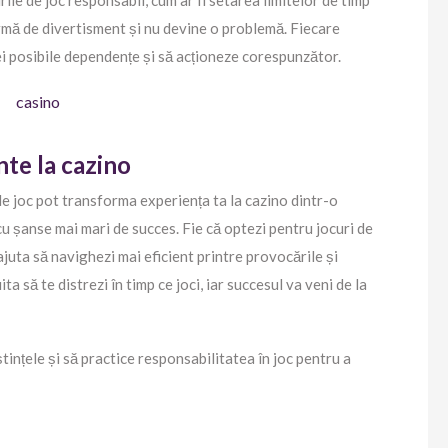
le de joc responsabil, cum ar fi setarea limitelor de timp
ormă de divertisment și nu devine o problemă. Fiecare
ei posibile dependențe și să acționeze corespunzător.
nte la cazino
 de joc pot transforma experiența ta la cazino dintr-o
cu șanse mai mari de succes. Fie că optezi pentru jocuri de
juta să navighezi mai eficient printre provocările și
ta să te distrezi în timp ce joci, iar succesul va veni de la
tințele și să practice responsabilitatea în joc pentru a