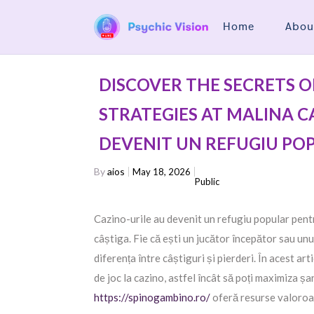
Home
Abou
DISCOVER THE SECRETS 
STRATEGIES AT MALINA C
DEVENIT UN REFUGIU PO
By
aios
May 18, 2026
Public
Cazino-urile au devenit un refugiu popular pentr
câștiga. Fie că ești un jucător începător sau un
diferența între câștiguri și pierderi. În acest ar
de joc la cazino, astfel încât să poți maximiza ș
https://spinogambino.ro/
oferă resurse valoroas