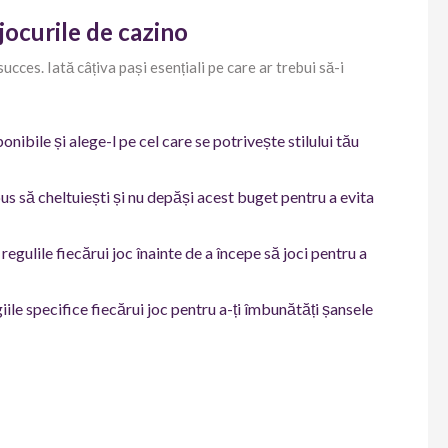
jocurile de cazino
cces. Iată câțiva pași esențiali pe care ar trebui să-i
onibile și alege-l pe cel care se potrivește stilului tău
pus să cheltuiești și nu depăși acest buget pentru a evita
regulile fiecărui joc înainte de a începe să joci pentru a
ile specifice fiecărui joc pentru a-ți îmbunătăți șansele