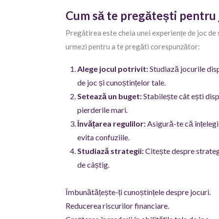
Cum să te pregătești pentru 
Pregătirea este cheia unei experiențe de joc de su
urmezi pentru a te pregăti corespunzător:
Alege jocul potrivit:
Studiază jocurile disp
de joc și cunoștințelor tale.
Setează un buget:
Stabilește cât ești dis
pierderile mari.
Învățarea regulilor:
Asigură-te că înțelegi 
evita confuziile.
Studiază strategii:
Citește despre strategi
de câștig.
Îmbunătățește-ți cunoștințele despre jocuri.
Reducerea riscurilor financiare.