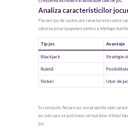
Creșterea încrederii în abilitățile tale de joc.
Analiza caracteristicilor jocu
Fiecare joc de cazino are caracteristici unice ca
câtorva jocuri populare pentru a înțelege mai bin
Tip joc
Avantaje
Blackjack
Stratégie d
Ruletă
Posibilitat
Sloturi
Ușor de ju
În concluzie, fiecare joc are propriile sale carac
pe cele care se potrivesc cel mai bine stilului tă
joc.