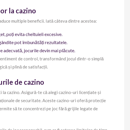
lor la cazino
aduce multiple beneficii. Iată câteva dintre acestea:
t, poți evita cheltuieli excesive.
gândite pot îmbunătăți rezultatele.
e adecvată, jocurile devin mai plăcute.
n sentiment de control, transformând jocul dintr-o simplă
că și plină de satisfacții.
urile de cazino
 la cazino. Asigură-te că alegi cazino-uri licențiate și
ționale de securitate. Aceste cazino-uri oferă protecție
permite să te concentrezi pe joc fără grijile legate de