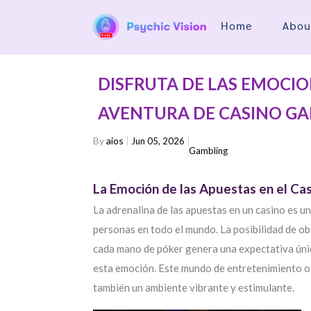
Home
Abou
DISFRUTA DE LAS EMOCI
AVENTURA DE CASINO G
By
aios
Jun 05, 2026
Gambling
La Emoción de las Apuestas en el Ca
La adrenalina de las apuestas en un casino es un
personas en todo el mundo. La posibilidad de o
cada mano de póker genera una expectativa únic
esta emoción. Este mundo de entretenimiento of
también un ambiente vibrante y estimulante.