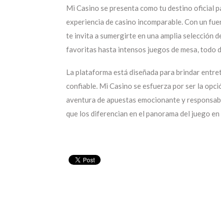
Mi Casino se presenta como tu destino oficial p
experiencia de casino incomparable. Con un fuer
te invita a sumergirte en una amplia selección
favoritas hasta intensos juegos de mesa, todo 
La plataforma está diseñada para brindar entre
confiable. Mi Casino se esfuerza por ser la opc
aventura de apuestas emocionante y responsable
que los diferencian en el panorama del juego en 