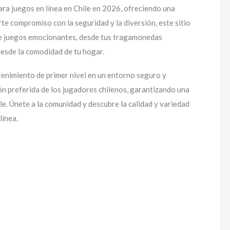
ara juegos en línea en Chile en 2026, ofreciendo una
te compromiso con la seguridad y la diversión, este sitio
 de juegos emocionantes, desde tus tragamonedas
desde la comodidad de tu hogar.
tenimiento de primer nivel en un entorno seguro y
ión preferida de los jugadores chilenos, garantizando una
. Únete a la comunidad y descubre la calidad y variedad
línea.