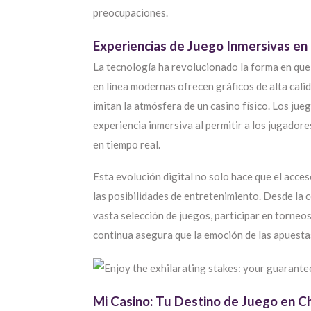
preocupaciones.
Experiencias de Juego Inmersivas en
La tecnología ha revolucionado la forma en qu
en línea modernas ofrecen gráficos de alta cali
imitan la atmósfera de un casino físico. Los jueg
experiencia inmersiva al permitir a los jugadore
en tiempo real.
Esta evolución digital no solo hace que el acce
las posibilidades de entretenimiento. Desde la
vasta selección de juegos, participar en torneo
continua asegura que la emoción de las apuestas
Mi Casino: Tu Destino de Juego en Ch