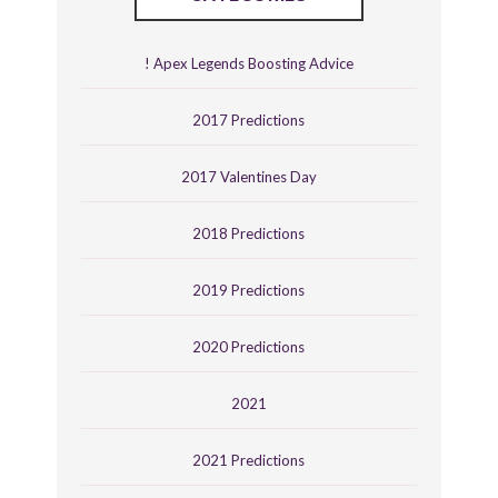
! Apex Legends Boosting Advice
2017 Predictions
2017 Valentines Day
2018 Predictions
2019 Predictions
2020 Predictions
2021
2021 Predictions