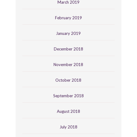
March 2019
February 2019
January 2019
December 2018
November 2018
October 2018
September 2018
August 2018
July 2018