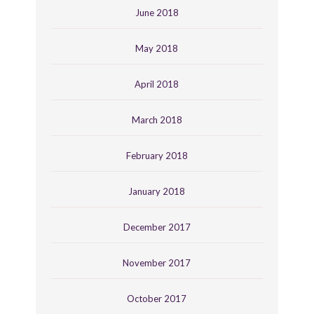
June 2018
May 2018
April 2018
March 2018
February 2018
January 2018
December 2017
November 2017
October 2017