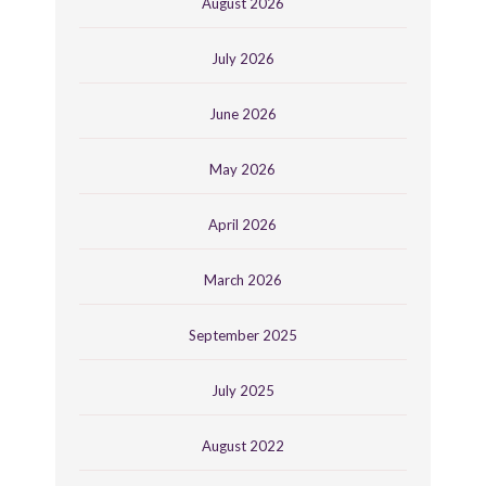
August 2026
July 2026
June 2026
May 2026
April 2026
March 2026
September 2025
July 2025
August 2022