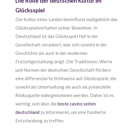
Die Rolle der deutschen Kultur im
Glücksspiel
Die Kultur eines Landes beeinflusst maßgeblich das
Glücksspielverhalten seiner Bewohner. In
Deutschland ist das Glücksspiel tief in der
Gesellschaft verankert, was sich sowohl in der
Geschichte als auch in der modernen
Freizeitgestaltung zeigt. Die Traditionen, Werte
und Normen der deutschen Gesellschaft fördern
eine differenzierte Sichtweise auf Glücksspiele, die
sowohl als Unterhaltung als auch als potenzielle
Risikoquelle wahrgenommen werden. Daher ist es
wichtig, sich über die
beste casino seiten
deutschland
zu informieren, um eine fundierte
Entscheidung zu treffen.