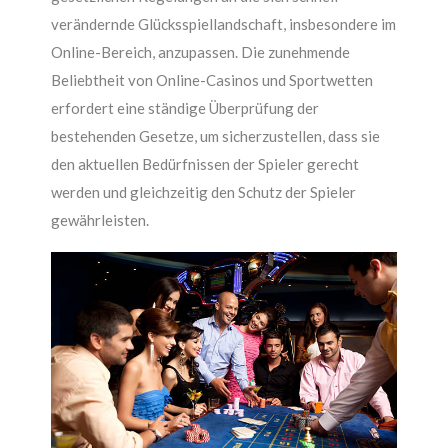
verändernde Glücksspiellandschaft, insbesondere im
Online-Bereich, anzupassen. Die zunehmende
Beliebtheit von Online-Casinos und Sportwetten
erfordert eine ständige Überprüfung der
bestehenden Gesetze, um sicherzustellen, dass sie
den aktuellen Bedürfnissen der Spieler gerecht
werden und gleichzeitig den Schutz der Spieler
gewährleisten.