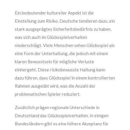
Ein bedeutender kultureller Aspekt ist die
Einstellung zum Risiko. Deutsche tendieren dazu, ein
stark ausgeprägtes Sicherheitsbedürfnis zu haben,
was sich auch im Glücksspielverhalten
niederschlägt. Viele Menschen sehen Glücksspiel als
eine Form der Unterhaltung, die jedoch mit einem
klaren Bewusstsein für mögliche Verluste
einhergeht. Diese risikobewusste Haltung kann
dazu führen, dass Glücksspiel in einem kontrollierten
Rahmen ausgeübt wird, was die Anzahl der
problematischen Spieler reduziert.
Zusätzlich prägen regionale Unterschiede in
Deutschland das Glücksspielverhalten. In einigen
Bundesländern gibt es eine höhere Akzeptanz für