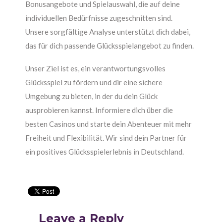
Bonusangebote und Spielauswahl, die auf deine
individuellen Bedürfnisse zugeschnitten sind.
Unsere sorgfältige Analyse unterstützt dich dabei,
das für dich passende Glücksspielangebot zu finden.
Unser Ziel ist es, ein verantwortungsvolles
Glücksspiel zu fördern und dir eine sichere
Umgebung zu bieten, in der du dein Glück
ausprobieren kannst. Informiere dich über die
besten Casinos und starte dein Abenteuer mit mehr
Freiheit und Flexibilität. Wir sind dein Partner für
ein positives Glücksspielerlebnis in Deutschland.
Leave a Reply