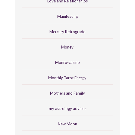
Love and Relationships
Manifesting
Mercury Retrograde
Money
Monro-casino
Monthly Tarot Energy
Mothers and Family
my astrology advisor
New Moon