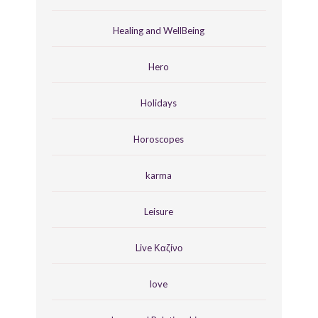
Healing and WellBeing
Hero
Holidays
Horoscopes
karma
Leisure
Live Καζίνο
love