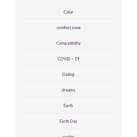
Colur
comfort zone
Compatibility
COVID – 19
Dating
dreams
Earth
Earth Day
easter