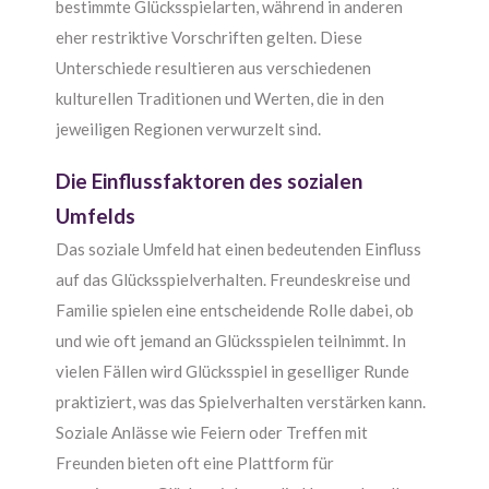
bestimmte Glücksspielarten, während in anderen
eher restriktive Vorschriften gelten. Diese
Unterschiede resultieren aus verschiedenen
kulturellen Traditionen und Werten, die in den
jeweiligen Regionen verwurzelt sind.
Die Einflussfaktoren des sozialen
Umfelds
Das soziale Umfeld hat einen bedeutenden Einfluss
auf das Glücksspielverhalten. Freundeskreise und
Familie spielen eine entscheidende Rolle dabei, ob
und wie oft jemand an Glücksspielen teilnimmt. In
vielen Fällen wird Glücksspiel in geselliger Runde
praktiziert, was das Spielverhalten verstärken kann.
Soziale Anlässe wie Feiern oder Treffen mit
Freunden bieten oft eine Plattform für