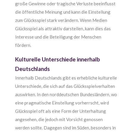
große Gewinne oder tragische Verluste beeinflusst
die öffentliche Meinung und kann die Einstellung
zum Glücksspiel stark verändern. Wenn Medien
Glücksspiel als attraktiv darstellen, kann dies das
Interesse und die Beteiligung der Menschen
fördern.
Kulturelle Unterschiede innerhalb
Deutschlands
Innerhalb Deutschlands gibt es erhebliche kulturelle
Unterschiede, die sich auf das Glücksspielverhalten
auswirken. In den norddeutschen Bundesländern, wo
eine pragmatische Einstellung vorherrscht, wird
Glücksspiel oft als eine Form der Unterhaltung
angesehen, die jedoch mit Vorsicht genossen
werden sollte. Dagegen sind im Süden, besonders in