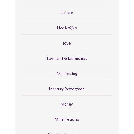
Leisure
Live Καζίνο
love
Love and Relationships
Manifesting
Mercury Retrograde
Money
Monro-casino