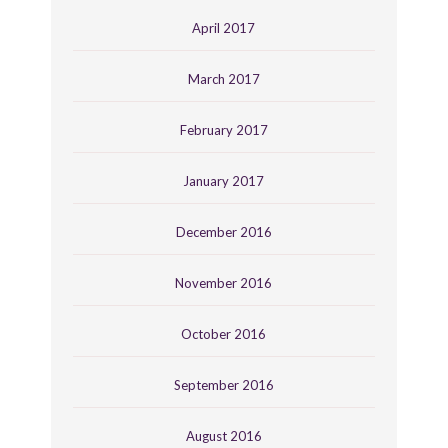
April 2017
March 2017
February 2017
January 2017
December 2016
November 2016
October 2016
September 2016
August 2016