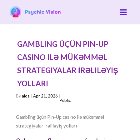
GAMBLING ÜÇÜN PIN-UP
CASINO ILƏ MÜKƏMMƏL
STRATEGIYALAR İRƏLILƏYIŞ
YOLLARI
By
aios
Apr 21, 2026
Public
Gambling üçün Pin-Up casino ilə mükəmməl
strategiyalar İrəliləyiş yolları