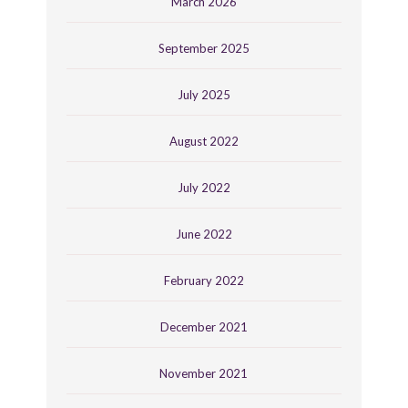
March 2026
September 2025
July 2025
August 2022
July 2022
June 2022
February 2022
December 2021
November 2021