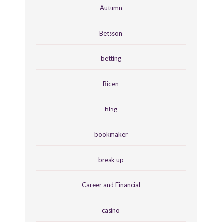
Autumn
Betsson
betting
Biden
blog
bookmaker
break up
Career and Financial
casino