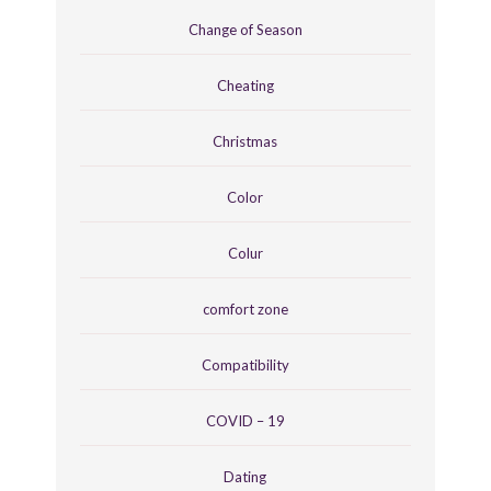
Change of Season
Cheating
Christmas
Color
Colur
comfort zone
Compatibility
COVID – 19
Dating