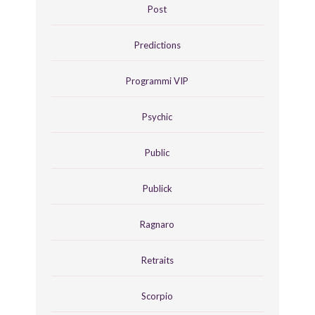
Post
Predictions
Programmi VIP
Psychic
Public
Publick
Ragnaro
Retraits
Scorpio