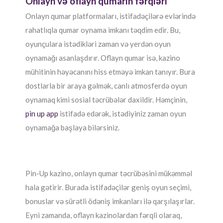
Onlayn və oflayn qumarın fərqləri
Onlayn qumar platformaları, istifadəçilərə evlərində
rahatlıqla qumar oynama imkanı təqdim edir. Bu,
oyunçulara istədikləri zaman və yerdən oyun
oynamağı asanlaşdırır. Oflayn qumar isə, kazino
mühitinin həyəcanını hiss etməyə imkan tanıyır. Bura
dostlarla bir araya gəlmək, canlı atmosferdə oyun
oynamaq kimi sosial təcrübələr daxildir. Həmçinin,
pin up app
istifadə edərək, istədiyiniz zaman oyun
oynamağa başlaya bilərsiniz.
Pin-Up kazino, onlayn qumar təcrübəsini mükəmməl
hala gətirir. Burada istifadəçilər geniş oyun seçimi,
bonuslar və sürətli ödəniş imkanları ilə qarşılaşırlar.
Eyni zamanda, oflayn kazinolardan fərqli olaraq,