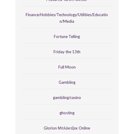
Finance/Hobbies/Technology/Utilities/Educatio
n/Media
Fortune Telling
Friday the 13th
Full Moon
Gambling
gambling/casino
ghosting
Glorion Μπλάκτζακ Online