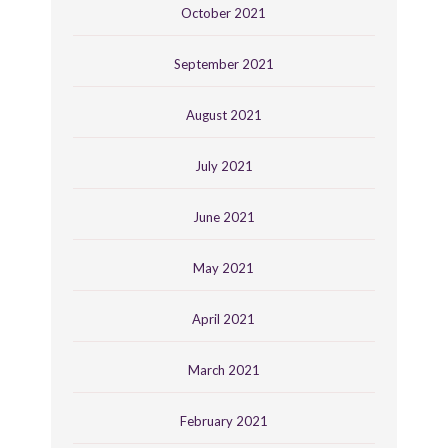
October 2021
September 2021
August 2021
July 2021
June 2021
May 2021
April 2021
March 2021
February 2021