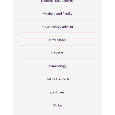
Monthly Tarot Energy
Mothers and Family
my astrology advisor
New Moon
Novibet
numerology
Online Casino N
past lives
Plinko