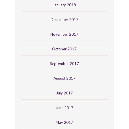
January 2018
December 2017
November 2017
October 2017
September 2017
August 2017
July 2017
June 2017
May 2017