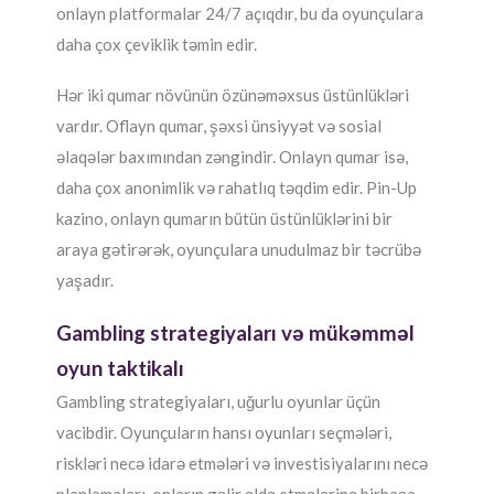
onlayn platformalar 24/7 açıqdır, bu da oyunçulara
daha çox çeviklik təmin edir.
Hər iki qumar növünün özünəməxsus üstünlükləri
vardır. Oflayn qumar, şəxsi ünsiyyət və sosial
əlaqələr baxımından zəngindir. Onlayn qumar isə,
daha çox anonimlik və rahatlıq təqdim edir. Pin-Up
kazino, onlayn qumarın bütün üstünlüklərini bir
araya gətirərək, oyunçulara unudulmaz bir təcrübə
yaşadır.
Gambling strategiyaları və mükəmməl
oyun taktikalı
Gambling strategiyaları, uğurlu oyunlar üçün
vacibdir. Oyunçuların hansı oyunları seçmələri,
riskləri necə idarə etmələri və investisiyalarını necə