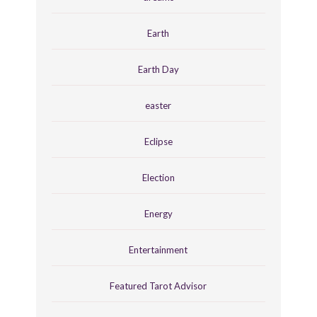
Earth
Earth Day
easter
Eclipse
Election
Energy
Entertainment
Featured Tarot Advisor