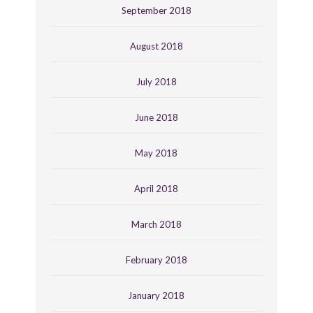
September 2018
August 2018
July 2018
June 2018
May 2018
April 2018
March 2018
February 2018
January 2018