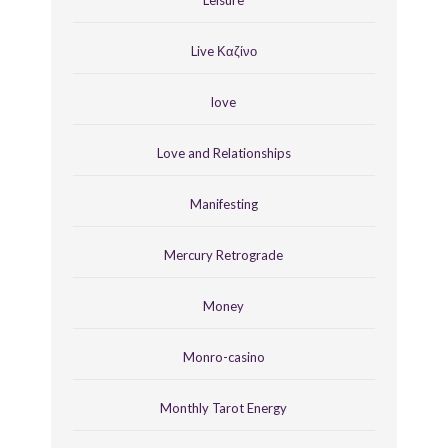
Leisure
Live Καζίνο
love
Love and Relationships
Manifesting
Mercury Retrograde
Money
Monro-casino
Monthly Tarot Energy