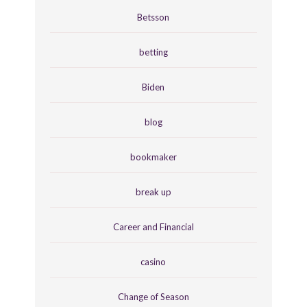
Betsson
betting
Biden
blog
bookmaker
break up
Career and Financial
casino
Change of Season