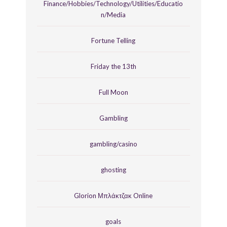
Finance/Hobbies/Technology/Utilities/Educatio
n/Media
Fortune Telling
Friday the 13th
Full Moon
Gambling
gambling/casino
ghosting
Glorion Μπλάκτζακ Online
goals