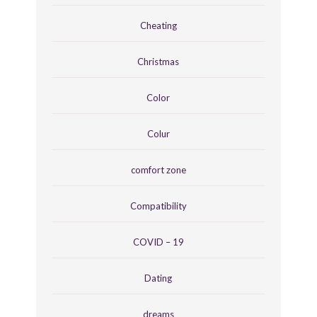
Cheating
Christmas
Color
Colur
comfort zone
Compatibility
COVID – 19
Dating
dreams