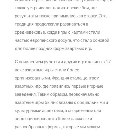
также устраивали гладиаторские бои, где
результаты также принимались за ставки. Эта
традиция продолжила развиваться в
средневековье, когда игры с картами стали
частью европейского досуга, что стало основой
для более поздних форм азартных игр.
С появлением рулетки и других игр в казино в 17
веке азартные игры стали более
организованными. Франция стала центром
азартных игр, где появились первые игорные
заведения. Таким образом, первоначально
азартные игры были связаны с социальными и
культурными аспектами, а со временем они
эволюционировали в более сложные и
разнообразные формы, которые мы можем