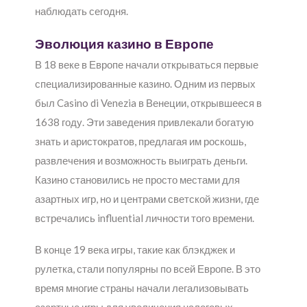
наблюдать сегодня.
Эволюция казино в Европе
В 18 веке в Европе начали открываться первые
специализированные казино. Одним из первых
был Casino di Venezia в Венеции, открывшееся в
1638 году. Эти заведения привлекали богатую
знать и аристократов, предлагая им роскошь,
развлечения и возможность выиграть деньги.
Казино становились не просто местами для
азартных игр, но и центрами светской жизни, где
встречались influential личности того времени.
В конце 19 века игры, такие как блэкджек и
рулетка, стали популярны по всей Европе. В это
время многие страны начали легализовывать