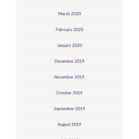
March 2020
February 2020
January 2020
December 2019
November 2019
October 2019
September 2019
August 2019