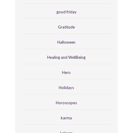
good friday
Gratitude
Halloween
Healing and WellBeing
Hero
Holidays
Horoscopes
karma