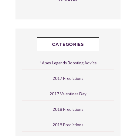
CATEGORIES
! Apex Legends Boosting Advice
2017 Predictions
2017 Valentines Day
2018 Predictions
2019 Predictions