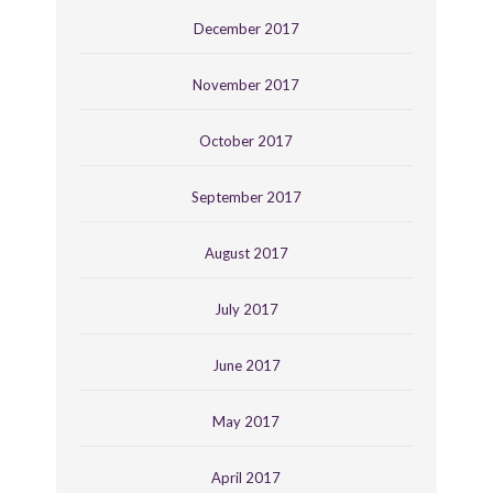
December 2017
November 2017
October 2017
September 2017
August 2017
July 2017
June 2017
May 2017
April 2017