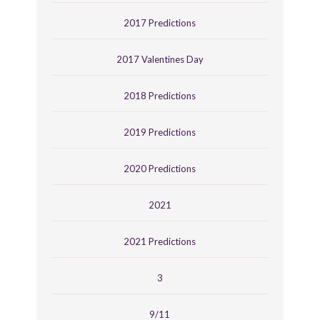
2017 Predictions
2017 Valentines Day
2018 Predictions
2019 Predictions
2020 Predictions
2021
2021 Predictions
3
9/11