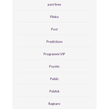
past lives
Plinko
Post
Predictions
Programmi VIP
Psychic
Public
Publick
Ragnaro