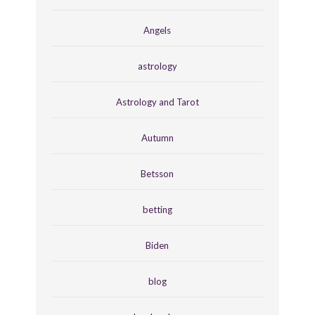
Angels
astrology
Astrology and Tarot
Autumn
Betsson
betting
Biden
blog