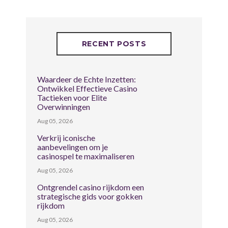
RECENT POSTS
Waardeer de Echte Inzetten:
Ontwikkel Effectieve Casino
Tactieken voor Elite
Overwinningen
Aug 05, 2026
Verkrij iconische
aanbevelingen om je
casinospel te maximaliseren
Aug 05, 2026
Ontgrendel casino rijkdom een
strategische gids voor gokken
rijkdom
Aug 05, 2026