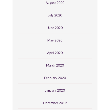
August 2020
July 2020
June 2020
May 2020
April 2020
March 2020
February 2020
January 2020
December 2019