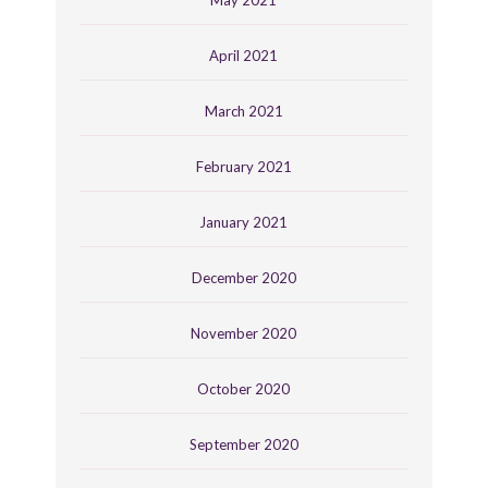
April 2021
March 2021
February 2021
January 2021
December 2020
November 2020
October 2020
September 2020