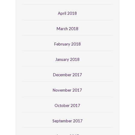
April 2018
March 2018
February 2018
January 2018
December 2017
November 2017
October 2017
September 2017