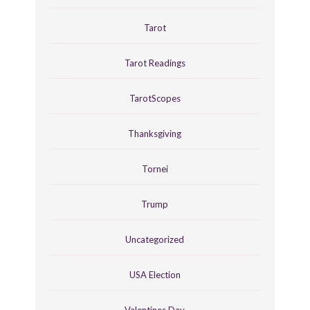
Tarot
Tarot Readings
TarotScopes
Thanksgiving
Tornei
Trump
Uncategorized
USA Election
Valentines Day