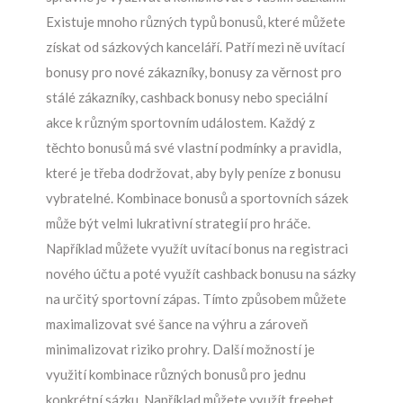
Existuje mnoho různých typů bonusů, které můžete
získat od sázkových kanceláří. Patří mezi ně uvítací
bonusy pro nové zákazníky, bonusy za věrnost pro
stálé zákazníky, cashback bonusy nebo speciální
akce k různým sportovním událostem. Každý z
těchto bonusů má své vlastní podmínky a pravidla,
které je třeba dodržovat, aby byly peníze z bonusu
vybratelné. Kombinace bonusů a sportovních sázek
může být velmi lukrativní strategií pro hráče.
Například můžete využít uvítací bonus na registraci
nového účtu a poté využít cashback bonusu na sázky
na určitý sportovní zápas. Tímto způsobem můžete
maximalizovat své šance na výhru a zároveň
minimalizovat riziko prohry. Další možností je
využití kombinace různých bonusů pro jednu
konkrétní sázku. Například můžete využít freebet