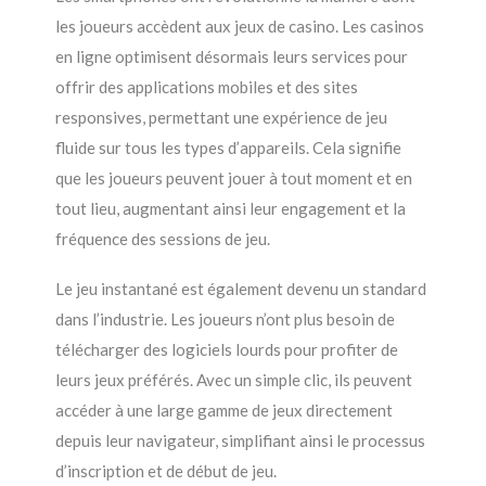
les joueurs accèdent aux jeux de casino. Les casinos
en ligne optimisent désormais leurs services pour
offrir des applications mobiles et des sites
responsives, permettant une expérience de jeu
fluide sur tous les types d’appareils. Cela signifie
que les joueurs peuvent jouer à tout moment et en
tout lieu, augmentant ainsi leur engagement et la
fréquence des sessions de jeu.
Le jeu instantané est également devenu un standard
dans l’industrie. Les joueurs n’ont plus besoin de
télécharger des logiciels lourds pour profiter de
leurs jeux préférés. Avec un simple clic, ils peuvent
accéder à une large gamme de jeux directement
depuis leur navigateur, simplifiant ainsi le processus
d’inscription et de début de jeu.