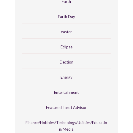
Earth
Earth Day
easter
Eclipse
Election
Energy
Entertainment
Featured Tarot Advisor
Finance/Hobbies/Technology/Utilities/Educatio
n/Media