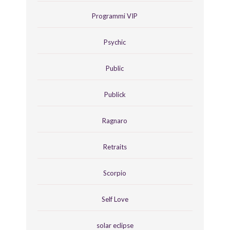
Programmi VIP
Psychic
Public
Publick
Ragnaro
Retraits
Scorpio
Self Love
solar eclipse