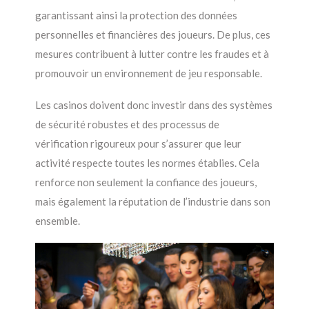
garantissant ainsi la protection des données
personnelles et financières des joueurs. De plus, ces
mesures contribuent à lutter contre les fraudes et à
promouvoir un environnement de jeu responsable.
Les casinos doivent donc investir dans des systèmes
de sécurité robustes et des processus de
vérification rigoureux pour s’assurer que leur
activité respecte toutes les normes établies. Cela
renforce non seulement la confiance des joueurs,
mais également la réputation de l’industrie dans son
ensemble.