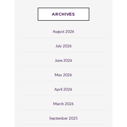
ARCHIVES
August 2026
July 2026
June 2026
May 2026
April 2026
March 2026
September 2025