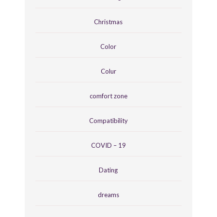
Christmas
Color
Colur
comfort zone
Compatibility
COVID – 19
Dating
dreams