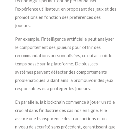
technologies permettent de personnaliser
l’expérience utilisateur, en proposant des jeux et des
promotions en fonction des préférences des
joueurs.
Par exemple, l’intelligence artificielle peut analyser
le comportement des joueurs pour offrir des
recommandations personnalisées, ce qui accroît le
temps passé sur la plateforme. De plus, ces
systèmes peuvent détecter des comportements
problématiques, aidant ainsi à promouvoir des jeux
responsables et à protéger les joueurs.
En parallèle, la blockchain commence à jouer un rôle
crucial dans l’industrie des casinos en ligne. Elle
assure une transparence des transactions et un
niveau de sécurité sans précédent, garantissant que