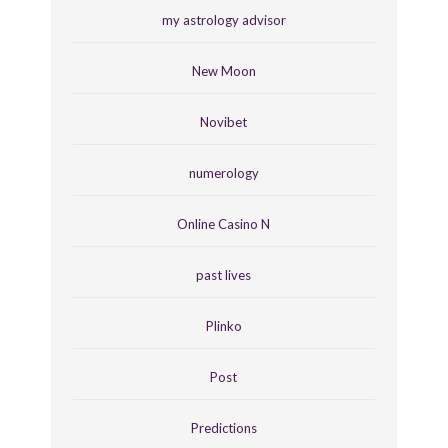
my astrology advisor
New Moon
Novibet
numerology
Online Casino N
past lives
Plinko
Post
Predictions