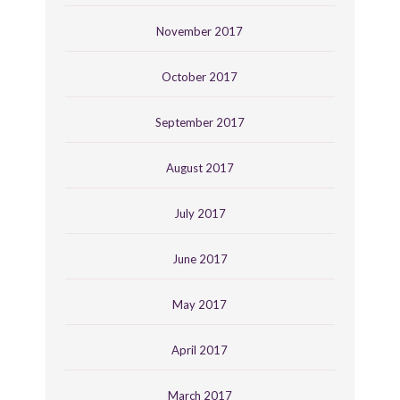
November 2017
October 2017
September 2017
August 2017
July 2017
June 2017
May 2017
April 2017
March 2017