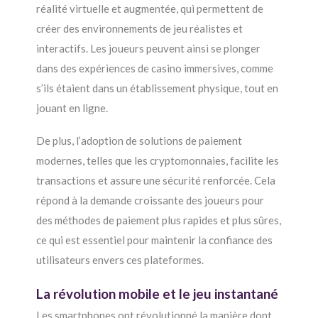
réalité virtuelle et augmentée, qui permettent de
créer des environnements de jeu réalistes et
interactifs. Les joueurs peuvent ainsi se plonger
dans des expériences de casino immersives, comme
s’ils étaient dans un établissement physique, tout en
jouant en ligne.
De plus, l’adoption de solutions de paiement
modernes, telles que les cryptomonnaies, facilite les
transactions et assure une sécurité renforcée. Cela
répond à la demande croissante des joueurs pour
des méthodes de paiement plus rapides et plus sûres,
ce qui est essentiel pour maintenir la confiance des
utilisateurs envers ces plateformes.
La révolution mobile et le jeu instantané
Les smartphones ont révolutionné la manière dont