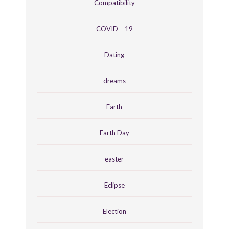
Compatibility
COVID – 19
Dating
dreams
Earth
Earth Day
easter
Eclipse
Election