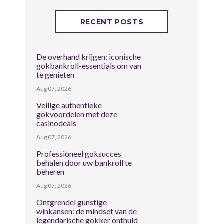
RECENT POSTS
De overhand krijgen: iconische
gokbankroll-essentials om van
te genieten
Aug 07, 2026
Veilige authentieke
gokvoordelen met deze
casinodeals
Aug 07, 2026
Professioneel goksucces
behalen door uw bankroll te
beheren
Aug 07, 2026
Ontgrendel gunstige
winkansen: de mindset van de
legendarische gokker onthuld