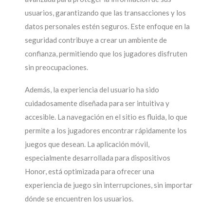
usuarios, garantizando que las transacciones y los
datos personales estén seguros. Este enfoque en la
seguridad contribuye a crear un ambiente de
confianza, permitiendo que los jugadores disfruten
sin preocupaciones.
Además, la experiencia del usuario ha sido
cuidadosamente diseñada para ser intuitiva y
accesible. La navegación en el sitio es fluida, lo que
permite a los jugadores encontrar rápidamente los
juegos que desean. La aplicación móvil,
especialmente desarrollada para dispositivos
Honor, está optimizada para ofrecer una
experiencia de juego sin interrupciones, sin importar
dónde se encuentren los usuarios.