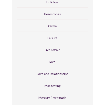
Holidays
Horoscopes
karma
Leisure
Live Καζίνο
love
Love and Relationships
Manifesting
Mercury Retrograde