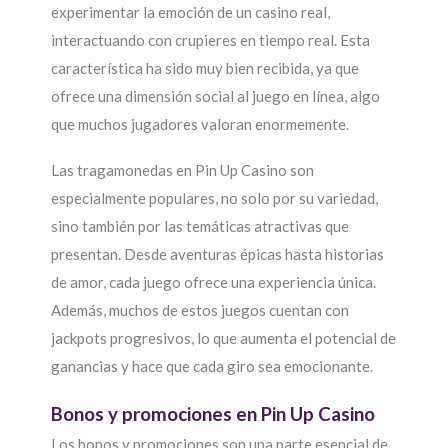
experimentar la emoción de un casino real,
interactuando con crupieres en tiempo real. Esta
característica ha sido muy bien recibida, ya que
ofrece una dimensión social al juego en línea, algo
que muchos jugadores valoran enormemente.
Las tragamonedas en Pin Up Casino son
especialmente populares, no solo por su variedad,
sino también por las temáticas atractivas que
presentan. Desde aventuras épicas hasta historias
de amor, cada juego ofrece una experiencia única.
Además, muchos de estos juegos cuentan con
jackpots progresivos, lo que aumenta el potencial de
ganancias y hace que cada giro sea emocionante.
Bonos y promociones en Pin Up Casino
Los bonos y promociones son una parte esencial de