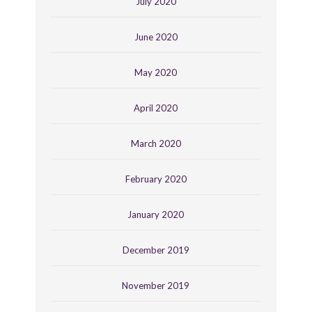
July 2020
June 2020
May 2020
April 2020
March 2020
February 2020
January 2020
December 2019
November 2019