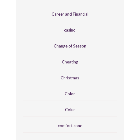
Career and Financial
casino
Change of Season
Cheating
Christmas
Color
Colur
comfort zone