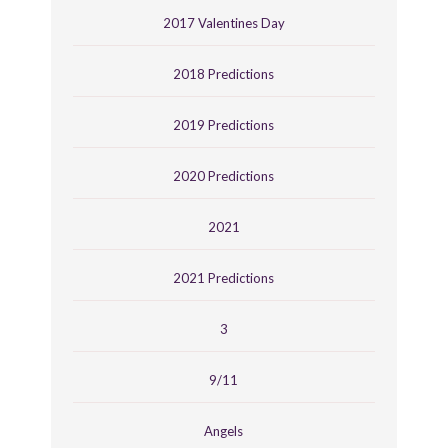
2017 Valentines Day
2018 Predictions
2019 Predictions
2020 Predictions
2021
2021 Predictions
3
9/11
Angels