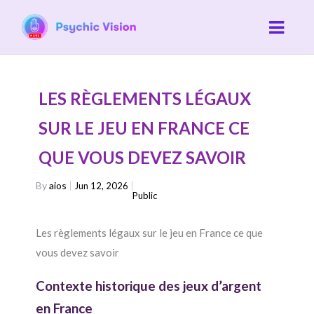
LES RÈGLEMENTS LÉGAUX
SUR LE JEU EN FRANCE CE
QUE VOUS DEVEZ SAVOIR
By
aios
Jun 12, 2026
Public
Les règlements légaux sur le jeu en France ce que
vous devez savoir
Contexte historique des jeux d’argent
en France