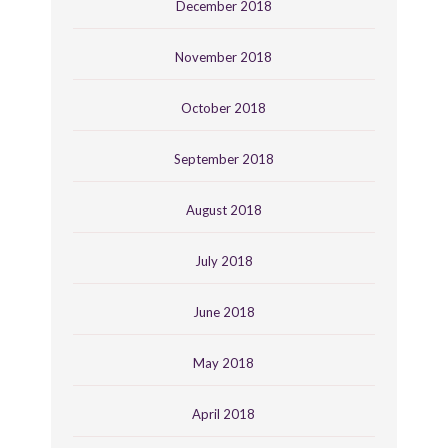
December 2018
November 2018
October 2018
September 2018
August 2018
July 2018
June 2018
May 2018
April 2018