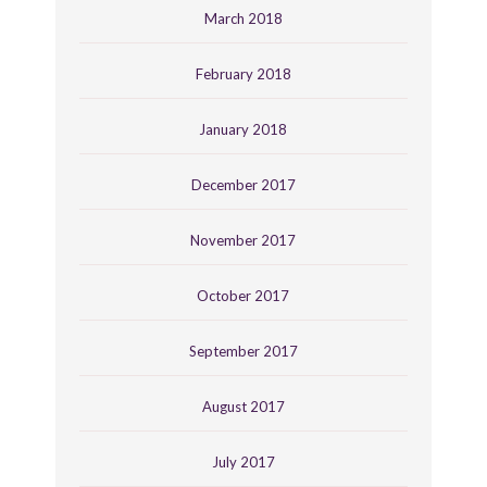
March 2018
February 2018
January 2018
December 2017
November 2017
October 2017
September 2017
August 2017
July 2017