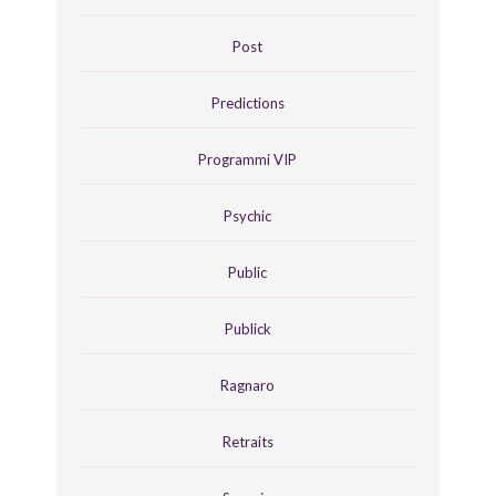
Post
Predictions
Programmi VIP
Psychic
Public
Publick
Ragnaro
Retraits