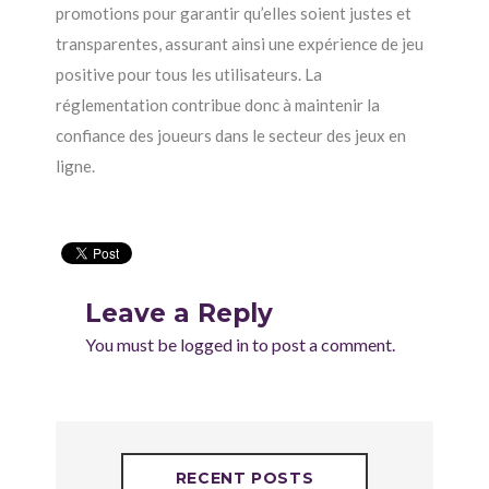
promotions pour garantir qu’elles soient justes et
transparentes, assurant ainsi une expérience de jeu
positive pour tous les utilisateurs. La
réglementation contribue donc à maintenir la
confiance des joueurs dans le secteur des jeux en
ligne.
Leave a Reply
You must be
logged in
to post a comment.
RECENT POSTS