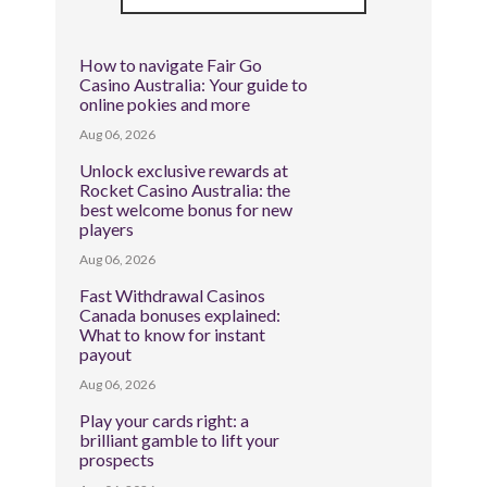
How to navigate Fair Go
Casino Australia: Your guide to
online pokies and more
Aug 06, 2026
Unlock exclusive rewards at
Rocket Casino Australia: the
best welcome bonus for new
players
Aug 06, 2026
Fast Withdrawal Casinos
Canada bonuses explained:
What to know for instant
payout
Aug 06, 2026
Play your cards right: a
brilliant gamble to lift your
prospects