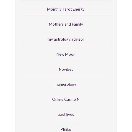
Monthly Tarot Energy
Mothers and Family
my astrology advisor
New Moon
Novibet
numerology
Online Casino N
past lives
Plinko