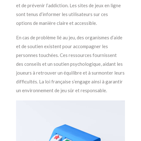
et de prévenir l’addiction. Les sites de jeux en ligne
sont tenus d’informer les utilisateurs sur ces
options de manière claire et accessible.
En cas de problème lié au jeu, des organismes d’aide
et de soutien existent pour accompagner les
personnes touchées. Ces ressources fournissent
des conseils et un soutien psychologique, aidant les
joueurs à retrouver un équilibre et à surmonter leurs
difficultés. La loi française s’engage ainsi à garantir
un environnement de jeu sûr et responsable.