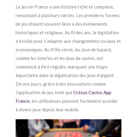
Le jeu en France a une histoire riche et complexe,
remontant à plusieurs siècles. Les premières formes
de jeu étaient souvent liées à des événements
historiques et religieux. Au fil des ans, la législation
a évolué pour s’adapter aux changements sociaux et
économiques. Au XIXe siècle, les jeux de hasard,
comme les loteries et les jeux de casino, ont
commencé à être régulés, marquant une étape
importante dans la légalisation des jeux d’argent.
De nos jours, grâce à des innovations comme
l’application de jeu, telle que
Crésus Casino App
France
, les utilisateurs peuvent facilement accéder
à divers jeux depuis leur mobile.