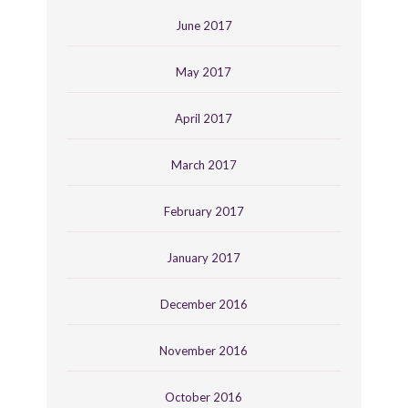
June 2017
May 2017
April 2017
March 2017
February 2017
January 2017
December 2016
November 2016
October 2016