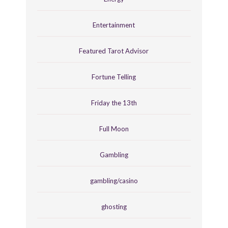
Entertainment
Featured Tarot Advisor
Fortune Telling
Friday the 13th
Full Moon
Gambling
gambling/casino
ghosting