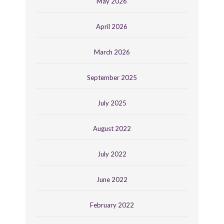
May 2026
April 2026
March 2026
September 2025
July 2025
August 2022
July 2022
June 2022
February 2022