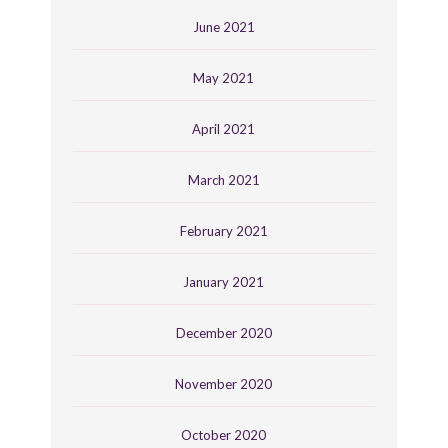
June 2021
May 2021
April 2021
March 2021
February 2021
January 2021
December 2020
November 2020
October 2020