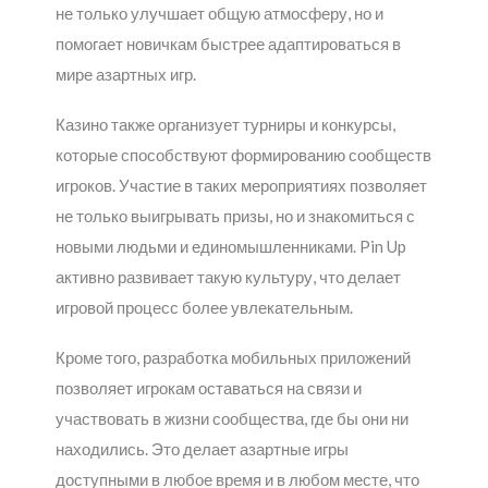
не только улучшает общую атмосферу, но и
помогает новичкам быстрее адаптироваться в
мире азартных игр.
Казино также организует турниры и конкурсы,
которые способствуют формированию сообществ
игроков. Участие в таких мероприятиях позволяет
не только выигрывать призы, но и знакомиться с
новыми людьми и единомышленниками. Pin Up
активно развивает такую культуру, что делает
игровой процесс более увлекательным.
Кроме того, разработка мобильных приложений
позволяет игрокам оставаться на связи и
участвовать в жизни сообщества, где бы они ни
находились. Это делает азартные игры
доступными в любое время и в любом месте, что