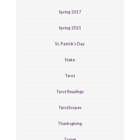
Spring 2017
Spring 2021
St. Patrick's Day
Stake
Tarot
Tarot Readings
TarotScopes
Thanksgiving
Tornei