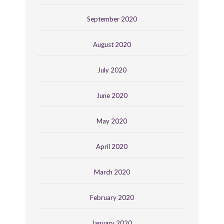
September 2020
August 2020
July 2020
June 2020
May 2020
April 2020
March 2020
February 2020
January 2020