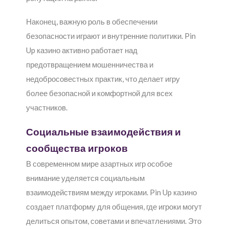
Наконец, важную роль в обеспечении
безопасности играют и внутренние политики. Pin
Up казино активно работает над
предотвращением мошенничества и
недобросовестных практик, что делает игру
более безопасной и комфортной для всех
участников.
Социальные взаимодействия и
сообщества игроков
В современном мире азартных игр особое
внимание уделяется социальным
взаимодействиям между игроками. Pin Up казино
создает платформу для общения, где игроки могут
делиться опытом, советами и впечатлениями. Это