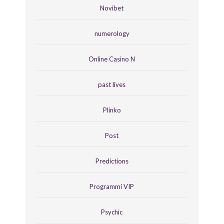
Novibet
numerology
Online Casino N
past lives
Plinko
Post
Predictions
Programmi VIP
Psychic