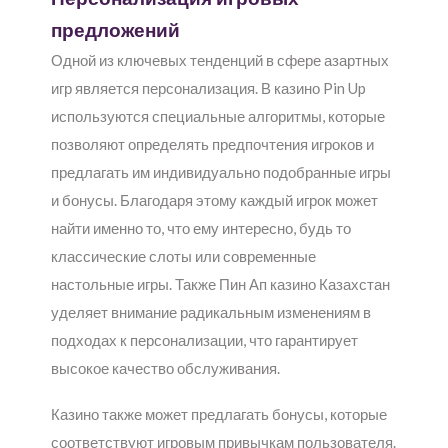
предложений
Одной из ключевых тенденций в сфере азартных
игр является персонализация. В казино Pin Up
используются специальные алгоритмы, которые
позволяют определять предпочтения игроков и
предлагать им индивидуально подобранные игры
и бонусы. Благодаря этому каждый игрок может
найти именно то, что ему интересно, будь то
классические слоты или современные
настольные игры. Также Пин Ап казино Казахстан
уделяет внимание радикальным изменениям в
подходах к персонализации, что гарантирует
высокое качество обслуживания.
Казино также может предлагать бонусы, которые
соответствуют игровым привычкам пользователя.