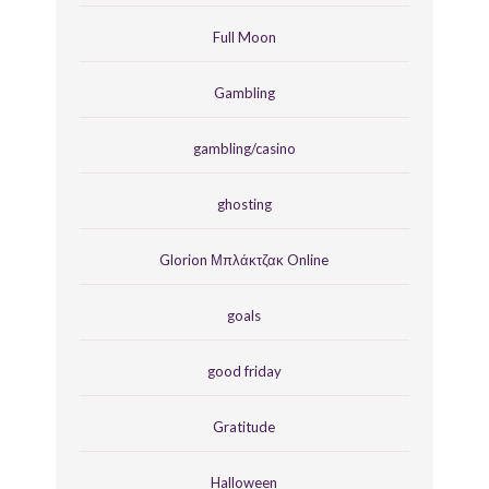
Full Moon
Gambling
gambling/casino
ghosting
Glorion Μπλάκτζακ Online
goals
good friday
Gratitude
Halloween