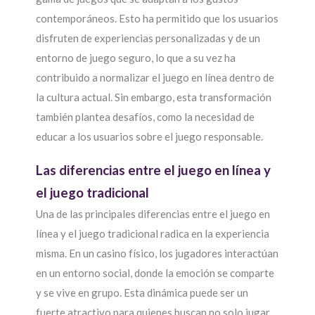
contemporáneos. Esto ha permitido que los usuarios
disfruten de experiencias personalizadas y de un
entorno de juego seguro, lo que a su vez ha
contribuido a normalizar el juego en línea dentro de
la cultura actual. Sin embargo, esta transformación
también plantea desafíos, como la necesidad de
educar a los usuarios sobre el juego responsable.
Las diferencias entre el juego en línea y
el juego tradicional
Una de las principales diferencias entre el juego en
línea y el juego tradicional radica en la experiencia
misma. En un casino físico, los jugadores interactúan
en un entorno social, donde la emoción se comparte
y se vive en grupo. Esta dinámica puede ser un
fuerte atractivo para quienes buscan no solo jugar,