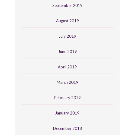
September 2019
August 2019
July 2019
June 2019
April 2019
March 2019
February 2019
January 2019
December 2018