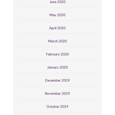
June 2020
May 2020
April 2020
March 2020
February 2020
January 2020
December 2019
November 2019
October 2019