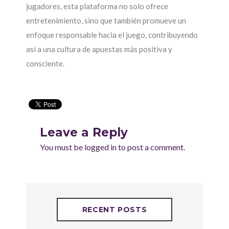
jugadores, esta plataforma no solo ofrece
entretenimiento, sino que también promueve un
enfoque responsable hacia el juego, contribuyendo
así a una cultura de apuestas más positiva y
consciente.
Leave a Reply
You must be
logged in
to post a comment.
RECENT POSTS