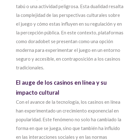
tabú o una actividad peligrosa. Esta dualidad resalta
la complejidad de las perspectivas culturales sobre
el juego y cómo estas influyen en su regulación y en
la percepción pública. En este contexto, plataformas
como doradobet se presentan como una opción
moderna para experimentar el juego en un entorno
seguro y accesible, en contraposición a los casinos
tradicionales.
El auge de los casinos en línea y su
impacto cultural
Con el avance de la tecnología, los casinos en línea
han experimentado un crecimiento exponencial en
popularidad. Este fenómeno no solo ha cambiado la
forma en que se juega, sino que también ha influido
en las interacciones sociales y en las normas