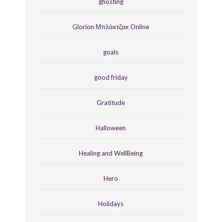
ghosting
Glorion Μπλάκτζακ Online
goals
good friday
Gratitude
Halloween
Healing and WellBeing
Hero
Holidays