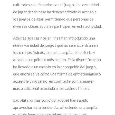
culturales relacionadas con el juego. La comodidad
de jugar desde casa ha democratizado el acceso a
los juegos de azar, permitiendo que personas de
diversas clases sociales participen en esta actividad.
Además, los casinos en línea han introducido una
nueva variedad de juegos que no se encuentran en
los casinos físicos, lo que ha ampliado la oferta y
atraído a un público más amplio. Esta diversificación
ha llevado a un cambio en la percepción del juego,
que ahora se ve como una forma de entretenimiento
accesible y moderno, en contraste con la imagen
más tradicional asociada a los casinos físicos.
Las plataformas como doradobet han sabido
aprovechar esta tendencia, ofreciendo una amplia
gama de juegos que se adaptan a los gustos