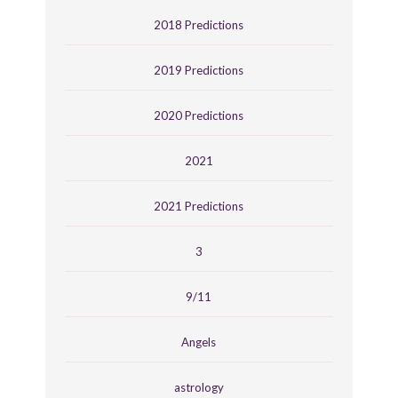
2018 Predictions
2019 Predictions
2020 Predictions
2021
2021 Predictions
3
9/11
Angels
astrology