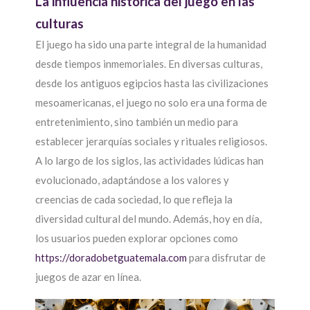
La influencia histórica del juego en las
culturas
El juego ha sido una parte integral de la humanidad
desde tiempos inmemoriales. En diversas culturas,
desde los antiguos egipcios hasta las civilizaciones
mesoamericanas, el juego no solo era una forma de
entretenimiento, sino también un medio para
establecer jerarquías sociales y rituales religiosos.
A lo largo de los siglos, las actividades lúdicas han
evolucionado, adaptándose a los valores y
creencias de cada sociedad, lo que refleja la
diversidad cultural del mundo. Además, hoy en día,
los usuarios pueden explorar opciones como
https://doradobetguatemala.com
para disfrutar de
juegos de azar en línea.