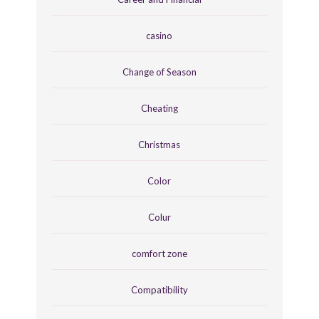
casino
Change of Season
Cheating
Christmas
Color
Colur
comfort zone
Compatibility