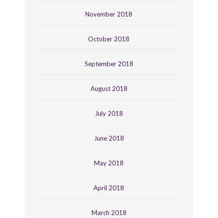
November 2018
October 2018
September 2018
August 2018
July 2018
June 2018
May 2018
April 2018
March 2018