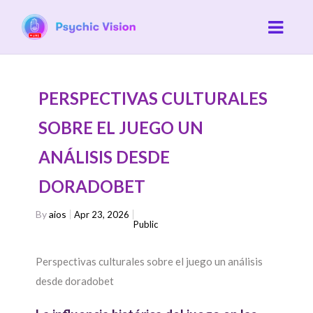
PERSPECTIVAS CULTURALES
SOBRE EL JUEGO UN
ANÁLISIS DESDE
DORADOBET
By
aios
Apr 23, 2026
Public
Perspectivas culturales sobre el juego un análisis
desde doradobet