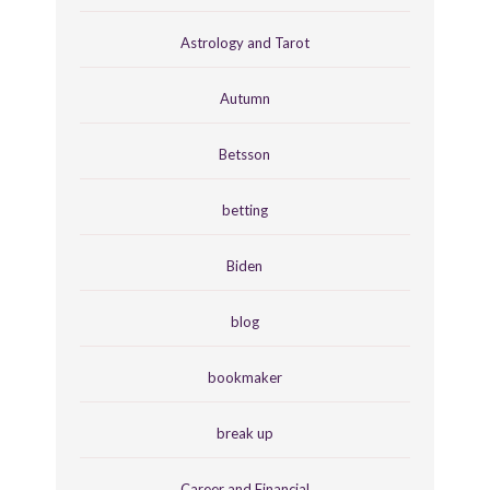
Astrology and Tarot
Autumn
Betsson
betting
Biden
blog
bookmaker
break up
Career and Financial