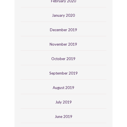
February 2020
January 2020
December 2019
November 2019
October 2019
September 2019
August 2019
July 2019
June 2019