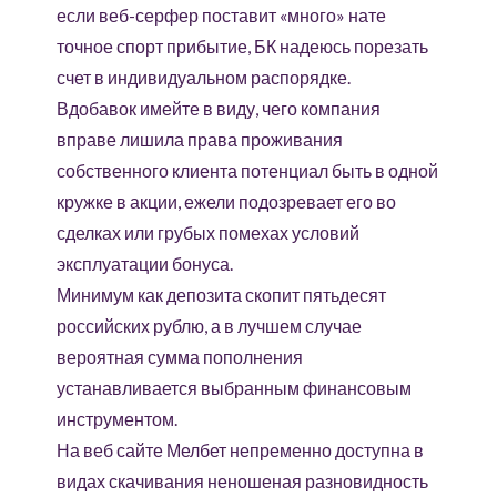
если веб-серфер поставит «много» нате
точное спорт прибытие, БК надеюсь порезать
счет в индивидуальном распорядке.
Вдобавок имейте в виду, чего компания
вправе лишила права проживания
собственного клиента потенциал быть в одной
кружке в акции, ежели подозревает его во
сделках или грубых помехах условий
эксплуатации бонуса.
Минимум как депозита скопит пятьдесят
российских рублю, а в лучшем случае
вероятная сумма пополнения
устанавливается выбранным финансовым
инструментом.
На веб сайте Мелбет непременно доступна в
видах скачивания неношеная разновидность