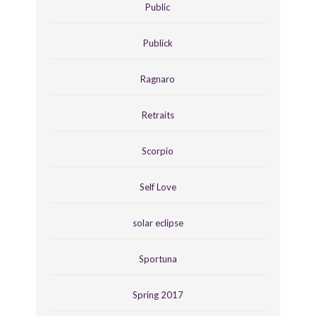
Public
Publick
Ragnaro
Retraits
Scorpio
Self Love
solar eclipse
Sportuna
Spring 2017