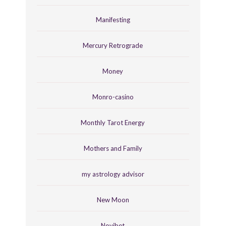
Manifesting
Mercury Retrograde
Money
Monro-casino
Monthly Tarot Energy
Mothers and Family
my astrology advisor
New Moon
Novibet