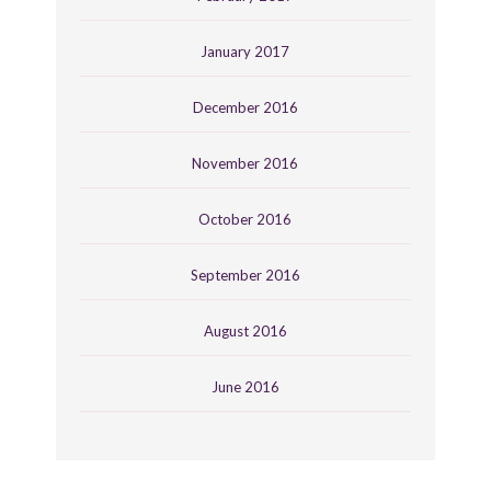
January 2017
December 2016
November 2016
October 2016
September 2016
August 2016
June 2016