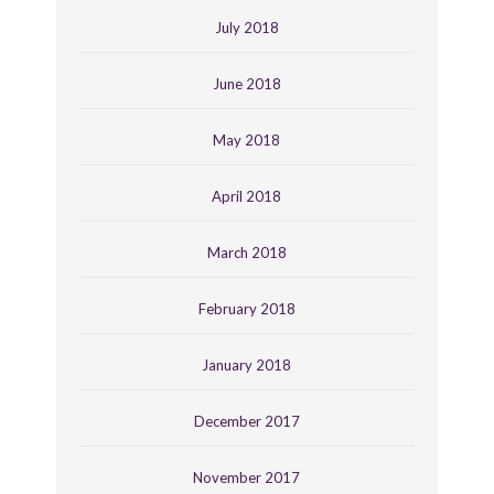
July 2018
June 2018
May 2018
April 2018
March 2018
February 2018
January 2018
December 2017
November 2017