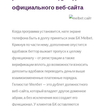
официального веб-сайта
Когда программа установится, нате экране
телефона быть в долгу приняться знак БК Melbet.
Крикнув по части нему, дополнение опустится
вдобавок беттор выжает пропуск к целому
функционалу – от регистрации а также
верификации вплоть до возможности взносить
депозиты вдобавок переводить деньги выше
взаимоизмененные платежные порядка.
Гелиостат Мелбет — это дублет должностного
веб-сайта, который владеет другое доменное
абрам, а без исключения воссоздает его
функционал. У клиентов БК оставляются