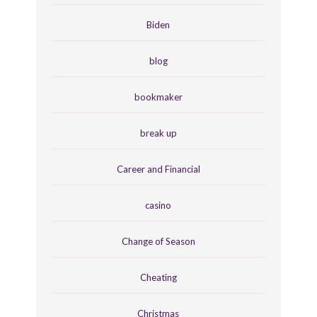
Biden
blog
bookmaker
break up
Career and Financial
casino
Change of Season
Cheating
Christmas