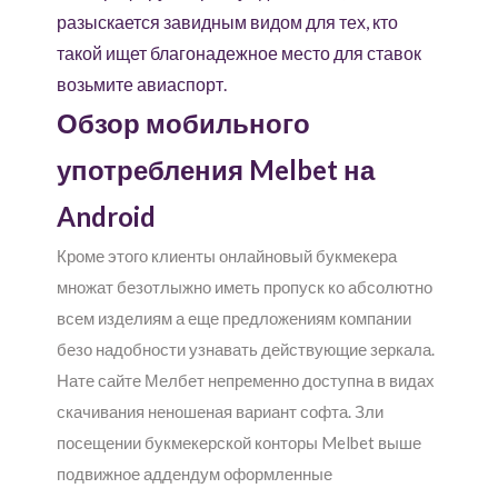
разыскается завидным видом для тех, кто
такой ищет благонадежное место для ставок
возьмите авиаспорт.
Обзор мобильного
употребления Melbet на
Android
Кроме этого клиенты онлайновый букмекера
множат безотлыжно иметь пропуск ко абсолютно
всем изделиям а еще предложениям компании
безо надобности узнавать действующие зеркала.
Нате сайте Мелбет непременно доступна в видах
скачивания неношеная вариант софта. Зли
посещении букмекерской конторы Melbet выше
подвижное аддендум оформленные