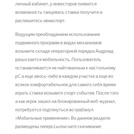
личный кабинет, у инвесторов появится
возможность танцевать ставки получите и
распишитесь авиаспорт.
Ведущим преобладанием использования
подвижного программ в видах механизмов
возьмите складе операторной порядка Андроид
разыскается мобильность. Пользователь
останавливается не найтованным к настольному
pC а еще авось-либо в каждом участке а еще во
всякое комфортабельное для самого себя время
играть ставки возьмите спорт события. После того
а как игрок зашел на блокированный веб-журнал,
потребуется подтянуться во грабанул
«Мобильные применения». Во данном разделе
размещены гиперссылки нате скачивание