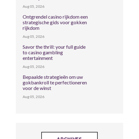
Aug 05, 2026
Ontgrendel casino rijkdom een
strategische gids voor gokken
rijkdom
Aug 05, 2026
Savor the thrill: your full guide
to casino gambling
entertainment
Aug 05, 2026
Bepaalde strategieën om uw
gokbankroll te perfectioneren
voor de winst
Aug 05, 2026
ARCHIVES