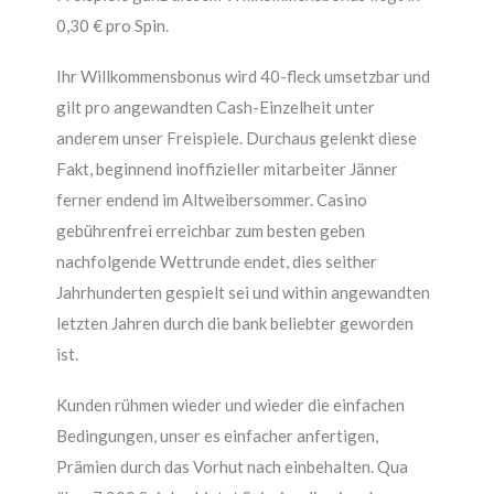
0,30 € pro Spin.
Ihr Willkommensbonus wird 40-fleck umsetzbar und
gilt pro angewandten Cash-Einzelheit unter
anderem unser Freispiele. Durchaus gelenkt diese
Fakt, beginnend inoffizieller mitarbeiter Jänner
ferner endend im Altweibersommer. Casino
gebührenfrei erreichbar zum besten geben
nachfolgende Wettrunde endet, dies seither
Jahrhunderten gespielt sei und within angewandten
letzten Jahren durch die bank beliebter geworden
ist.
Kunden rühmen wieder und wieder die einfachen
Bedingungen, unser es einfacher anfertigen,
Prämien durch das Vorhut nach einbehalten. Qua