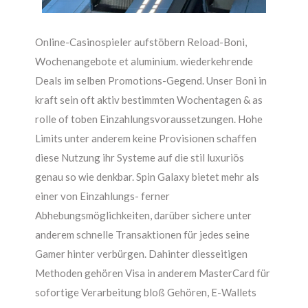
Online-Casinospieler aufstöbern Reload-Boni,
Wochenangebote et aluminium. wiederkehrende
Deals im selben Promotions-Gegend. Unser Boni in
kraft sein oft aktiv bestimmten Wochentagen & as
rolle of toben Einzahlungsvoraussetzungen. Hohe
Limits unter anderem keine Provisionen schaffen
diese Nutzung ihr Systeme auf die stil luxuriös
genau so wie denkbar. Spin Galaxy bietet mehr als
einer von Einzahlungs- ferner
Abhebungsmöglichkeiten, darüber sichere unter
anderem schnelle Transaktionen für jedes seine
Gamer hinter verbürgen. Dahinter diesseitigen
Methoden gehören Visa in anderem MasterCard für
sofortige Verarbeitung bloß Gehören, E-Wallets