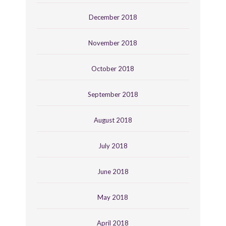
December 2018
November 2018
October 2018
September 2018
August 2018
July 2018
June 2018
May 2018
April 2018