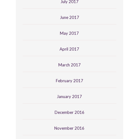
July 2017
June 2017
May 2017
April 2017
March 2017
February 2017
January 2017
December 2016
November 2016