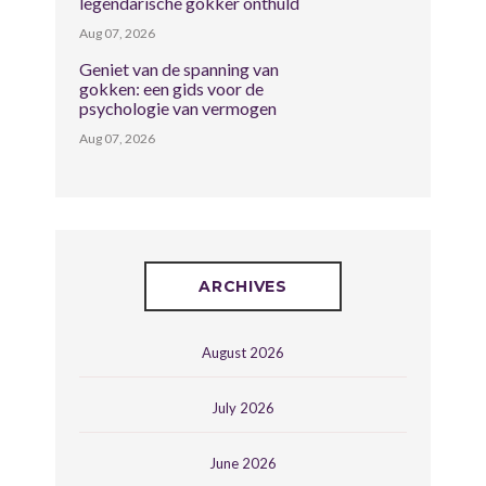
legendarische gokker onthuld
Aug 07, 2026
Geniet van de spanning van
gokken: een gids voor de
psychologie van vermogen
Aug 07, 2026
ARCHIVES
August 2026
July 2026
June 2026