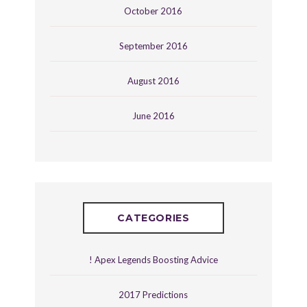
October 2016
September 2016
August 2016
June 2016
CATEGORIES
! Apex Legends Boosting Advice
2017 Predictions