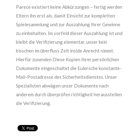
Parece existiert keine Abkürzungen – fertig werden
Eltern ihn erst als, damit Einsicht zur kompletten
Spielesammlung und zur Auszahlung Ihrer Gewinne
zu einbehalten. Im vorfeld dieser Auszahlung ist und
bleibt die Verifizierung elementar, unser kein
bisschen im überfluss Zeit inside Anrecht nimmt.
Hierfür zusenden Diese Kopien Ihrer persönlichen
Dokumente eingeschaltet die Eulersche konstante-
Mail-Postadresse des Sicherheitsdienstes. Unser
Spezialisten abwägen unser Dokumente nach
anderem durch überprüfen richtigkeit herausstellen
die Verifizierung.