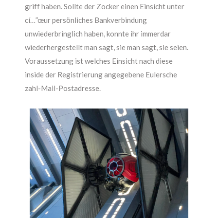
griff haben. Sollte der Zocker einen Einsicht unter
cí…”œur persönliches Bankverbindung
unwiederbringlich haben, konnte ihr immerdar
wiederhergestellt man sagt, sie man sagt, sie seien.
Voraussetzung ist welches Einsicht nach diese
inside der Registrierung angegebene Eulersche
zahl-Mail-Postadresse.