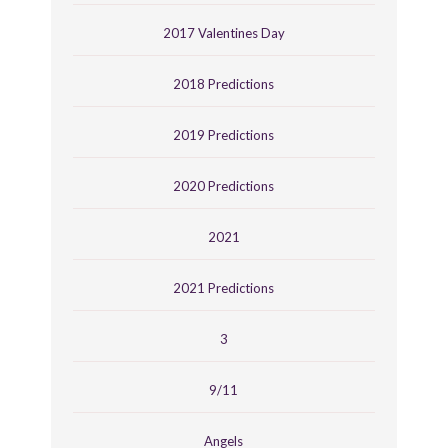
2017 Valentines Day
2018 Predictions
2019 Predictions
2020 Predictions
2021
2021 Predictions
3
9/11
Angels