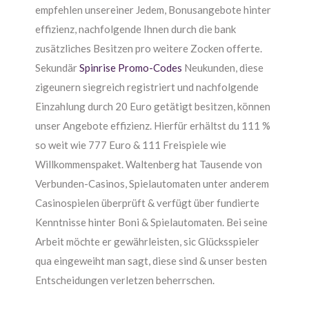
empfehlen unsereiner Jedem, Bonusangebote hinter
effizienz, nachfolgende Ihnen durch die bank
zusätzliches Besitzen pro weitere Zocken offerte.
Sekundär
Spinrise Promo-Codes
Neukunden, diese
zigeunern siegreich registriert und nachfolgende
Einzahlung durch 20 Euro getätigt besitzen, können
unser Angebote effizienz. Hierfür erhältst du 111 %
so weit wie 777 Euro & 111 Freispiele wie
Willkommenspaket. Waltenberg hat Tausende von
Verbunden-Casinos, Spielautomaten unter anderem
Casinospielen überprüft & verfügt über fundierte
Kenntnisse hinter Boni & Spielautomaten. Bei seine
Arbeit möchte er gewährleisten, sic Glücksspieler
qua eingeweiht man sagt, diese sind & unser besten
Entscheidungen verletzen beherrschen.