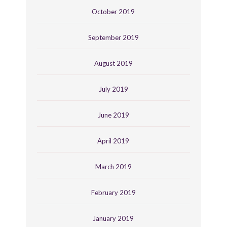
October 2019
September 2019
August 2019
July 2019
June 2019
April 2019
March 2019
February 2019
January 2019