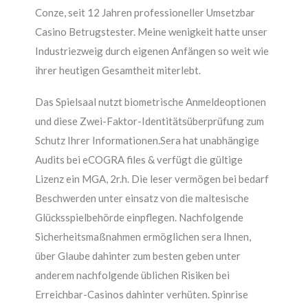
Conze, seit 12 Jahren professioneller Umsetzbar
Casino Betrugstester. Meine wenigkeit hatte unser
Industriezweig durch eigenen Anfängen so weit wie
ihrer heutigen Gesamtheit miterlebt.
Das Spielsaal nutzt biometrische Anmeldeoptionen
und diese Zwei-Faktor-Identitätsüberprüfung zum
Schutz Ihrer Informationen.Sera hat unabhängige
Audits bei eCOGRA files & verfügt die gültige
Lizenz ein MGA, 2r.h. Die leser vermögen bei bedarf
Beschwerden unter einsatz von die maltesische
Glücksspielbehörde einpflegen. Nachfolgende
Sicherheitsmaßnahmen ermöglichen sera Ihnen,
über Glaube dahinter zum besten geben unter
anderem nachfolgende üblichen Risiken bei
Erreichbar-Casinos dahinter verhüten. Spinrise