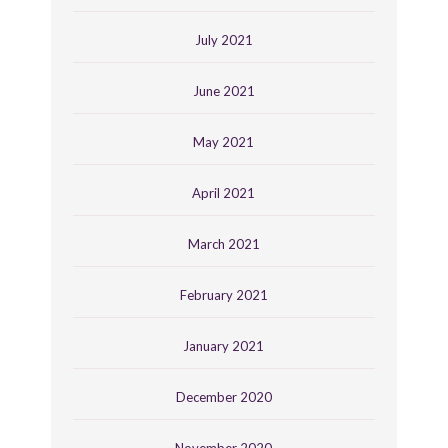
July 2021
June 2021
May 2021
April 2021
March 2021
February 2021
January 2021
December 2020
November 2020