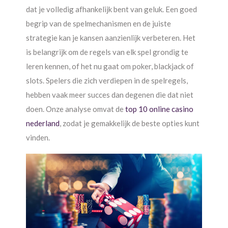
dat je volledig afhankelijk bent van geluk. Een goed
begrip van de spelmechanismen en de juiste
strategie kan je kansen aanzienlijk verbeteren. Het
is belangrijk om de regels van elk spel grondig te
leren kennen, of het nu gaat om poker, blackjack of
slots. Spelers die zich verdiepen in de spelregels,
hebben vaak meer succes dan degenen die dat niet
doen. Onze analyse omvat de
top 10 online casino
nederland
, zodat je gemakkelijk de beste opties kunt
vinden.