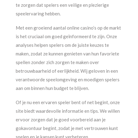
te zorgen dat spelers een veilige en plezierige
speelervaring hebben.
Met een groeiend aantal online casino’s op de markt
is het cruciaal om goed geïnformeerd te zijn. Onze
analyses helpen spelers om de juiste keuzes te
maken, zodat ze kunnen genieten van hun favoriete
spellen zonder zich zorgen te maken over
betrouwbaarheid of eerlijkheid. Wij geloven in een
verantwoorde speelomgeving en moedigen spelers
aan om binnen hun budget te blijven.
Of je nu een ervaren speler bent of net begint, onze
site biedt waardevolle informatie en tips. We willen
ervoor zorgen dat je goed voorbereid aan je
gokavontuur begint, zodat je met vertrouwen kunt
spelen en je kansen kunt verbeteren.