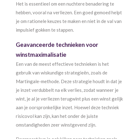
Het is essentieel om een nuchtere benadering te
hebben, vooral na verliezen. Een goed gemoed helpt
je om rationele keuzes te maken en niet in de val van
impulsief gokken te stappen.
Geavanceerde technieken voor
winstmaximalisatie
Een van de meest effectieve technieken is het
gebruik van wiskundige strategieën, zoals de
Martingale-methode. Deze strategie houdt in dat je
je inzet verdubbelt na elk verlies, zodat wanneer je
wint, je al je verliezen terugwint plus een winst gelijk
aan je oorspronkelijke inzet. Hoewel deze techniek
risicovol kan zijn, kan het onder de juiste
omstandigheden zeer winstgevend zijn.
Daarnaast kun je ook kijken naar technieken zoals