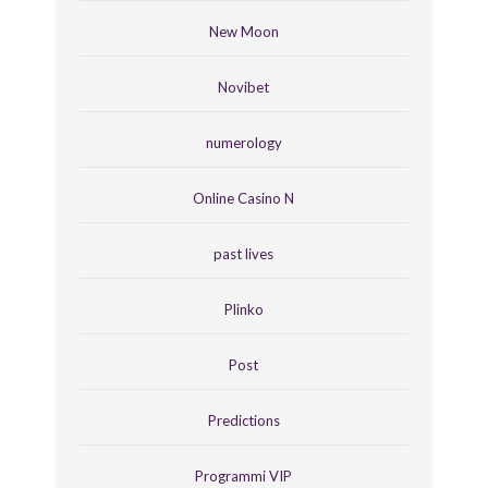
New Moon
Novibet
numerology
Online Casino N
past lives
Plinko
Post
Predictions
Programmi VIP