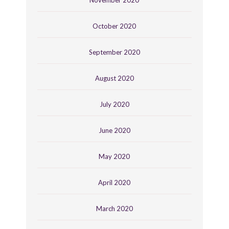
October 2020
September 2020
August 2020
July 2020
June 2020
May 2020
April 2020
March 2020