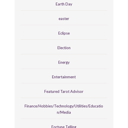
Earth Day
easter
Eclipse
Election
Energy
Entertainment
Featured Tarot Advisor
Finance/Hobbies/Technology/Utilities/Educatio
n/Media
Fortune Telling